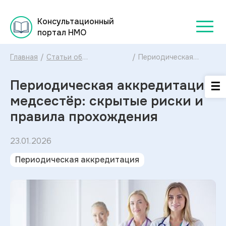
Консультационный
портал НМО
Главная
/
Статьи об
/
Периодическая
аккредитации для
аккредитация
медицинских
медсестёр: 5
Периодическая аккредитация
работников в
скрытых проблем и
Консультационном
способы их решения
медсестёр: скрытые риски и
портале НМО
правила прохождения
23.01.2026
Периодическая аккредитация