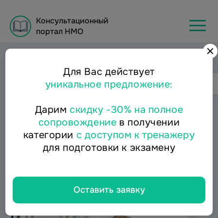
Консультационный
портал НМО
Главная
/
Статьи об аккредитации для медицинских
работников в Консультационном портале НМО
Для Вас действует
Статьи
уникальное предложение:
Для тех, кто хочет пройти медицинскую
Дарим
скидку -30% на полное
аккредитацию без ошибок. Мы
собрали самое
сопровождение
в получении
важное, чтобы вы
сэкономили время и нервы.
категории
с доступом к тренажеру
для подготовки к экзамену
Показаны все статьи
Выбрать тему:
Оставить заявку
19.01.2026