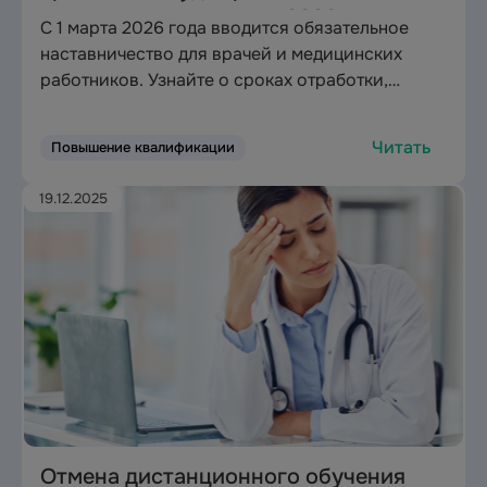
медицинская реформа 2026 года
С 1 марта 2026 года вводится обязательное
наставничество для врачей и медицинских
работников. Узнайте о сроках отработки,
штрафах для целевиков, новых правилах
ординатуры и последствиях отказа от
Читать
Повышение квалификации
распределения. Полный анализ реформы.
19.12.2025
Отмена дистанционного обучения