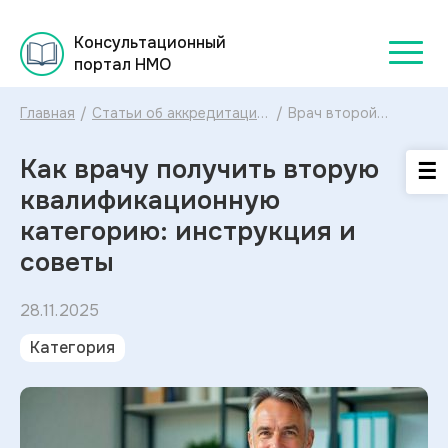
Консультационный
портал НМО
Главная
/
Статьи об аккредитации
/
Врач второй
для медицинских
категории: как
работников в
получить,
Как врачу получить вторую
Консультационном
документы,
портале НМО
требования и отчет
квалификационную
категорию: инструкция и
советы
28.11.2025
Категория