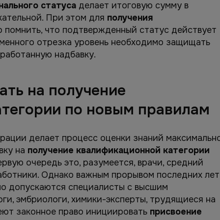
ального статуса
делает итоговую сумму в
кательной. При этом для
получения
 помнить, что подтвержденный статус действует
ременного отрезка уровень необходимо защищать
аработанную надбавку.
ать на получение
тегории по новым правилам
рации делает процесс оценки знаний максимальн
вку на
получение квалификационной категории
ервую очередь это, разумеется, врачи, средний
аботники. Однако важным прорывом последних лет
ьно допускаются специалисты с высшим
ги, эмбриологи, химики-эксперты, трудящиеся на
еют законное право инициировать
присвоение