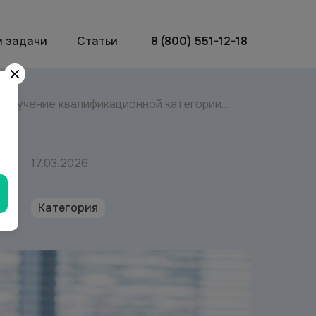
и задачи
Статьи
8 (800) 551-12-18
Получение квалификационной категории
медработника в 2026 году
17.03.2026
Категория