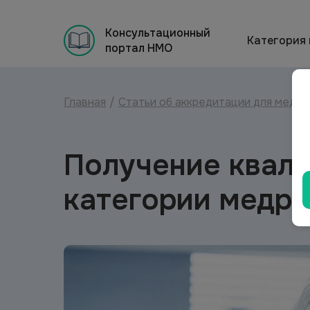
Консультационный
Категория
портал НМО
Главная
/
Статьи об аккредитации для меди
Получение квал
категории медра