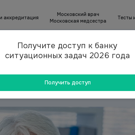
Московский врач
 и аккредитация
Тесты 
Московская медсестра
Получите доступ к банку
цинских работников в Консультационном портале НМО
/
ситуационных задач 2026 года
ификационной
ботников в 2026 году
Получить доступ