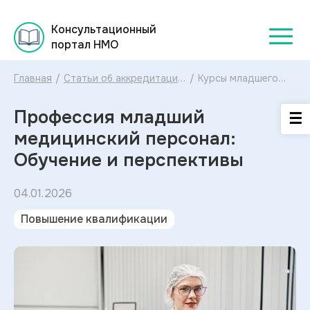
Консультационный
портал НМО
Главная
/
Статьи об аккредитации
/
Курсы младшего
для медицинских
медицинского
работников в
персонала:
Профессия младший
Консультационном
обучение уходу за
портале НМО
больными
медицинский персонал:
Обучение и перспективы
04.01.2026
Повышение квалификации