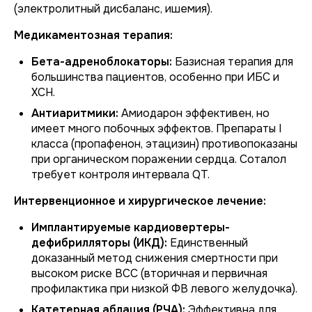
(электролитный дисбаланс, ишемия).
Медикаментозная терапия:
Бета-адреноблокаторы:
Базисная терапия для
большинства пациентов, особенно при ИБС и
ХСН.
Антиаритмики:
Амиодарон эффективен, но
имеет много побочных эффектов. Препараты I
класса (пропафенон, этацизин) противопоказаны
при органическом поражении сердца. Соталол
требует контроля интервала QT.
Интервенционное и хирургическое лечение:
Имплантируемые кардиовертеры-
дефибрилляторы (ИКД):
Единственный
доказанный метод снижения смертности при
высоком риске ВСС (вторичная и первичная
профилактика при низкой ФВ левого желудочка).
Катетерная аблация (РЧА):
Эффективна для