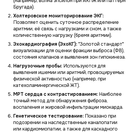
(например, волна эпсилон при АКПЖ или паттерн
Бругада).
Холтеровское мониторирование ЭКГ:
Позволяет оценить суточное распределение
аритмии, её связь с нагрузками и сном, а также
количественную нагрузку (бремя аритмии).
Эхокардиография (ЭхоКГ):
"Золотой стандарт"
визуализации для оценки фракции выброса (ФВ),
состояния клапанов и выявления зон гипокинеза.
Нагрузочные пробы:
Используются для
выявления ишемии или аритмий, провоцируемых
физической активностью (например, при
катехоламинергической ЖТ).
МРТ сердца с контрастированием:
Наиболее
точный метод для обнаружения фиброза,
воспаления и жировой инфильтрации миокарда.
Генетическое тестирование:
Показано при
подозрении на наследственные каналопатии
или кардиомиопатии, а также для каскадного