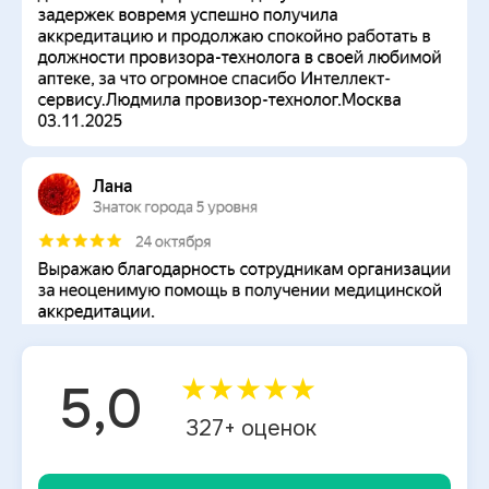
★
★
★
★
★
5,0
327
+ оценок