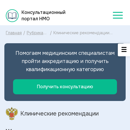
Консультационный
портал НМО
Главная
/
Рубрикатор
/
Клинические рекомендации
клинических
Желудочковые нарушения ритма
рекомендаций
сердца МКБ-10: диагностика и
2025
лечение Желудочковых нарушений
Помогаем медицинским специалистам
ритма сердца 2025
пройти аккредитацию и получить
квалификационную категорию
Получить консультацию
Клинические рекомендации