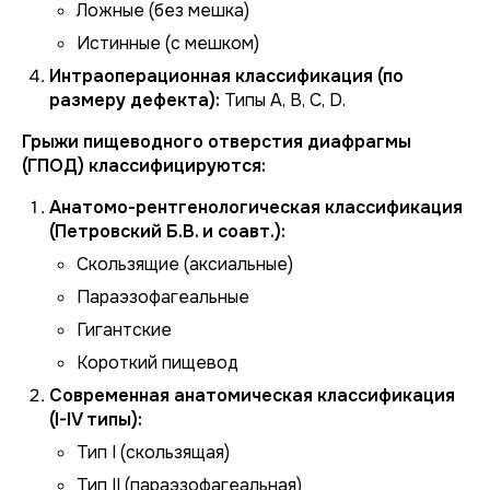
Ложные (без мешка)
Истинные (с мешком)
Интраоперационная классификация (по
размеру дефекта):
Типы A, B, C, D.
Грыжи пищеводного отверстия диафрагмы
(ГПОД) классифицируются:
Анатомо-рентгенологическая классификация
(Петровский Б.В. и соавт.):
Скользящие (аксиальные)
Параэзофагеальные
Гигантские
Короткий пищевод
Современная анатомическая классификация
(I-IV типы):
Тип I (скользящая)
Тип II (параэзофагеальная)