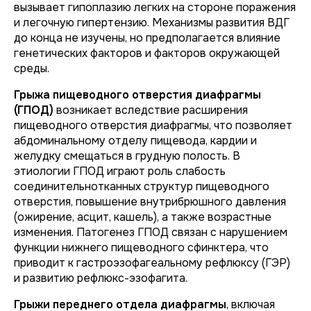
вызывает гипоплазию легких на стороне поражения
и легочную гипертензию. Механизмы развития ВДГ
до конца не изучены, но предполагается влияние
генетических факторов и факторов окружающей
среды.
Грыжа пищеводного отверстия диафрагмы
(ГПОД)
возникает вследствие расширения
пищеводного отверстия диафрагмы, что позволяет
абдоминальному отделу пищевода, кардии и
желудку смещаться в грудную полость. В
этиологии ГПОД играют роль слабость
соединительнотканных структур пищеводного
отверстия, повышение внутрибрюшного давления
(ожирение, асцит, кашель), а также возрастные
изменения. Патогенез ГПОД связан с нарушением
функции нижнего пищеводного сфинктера, что
приводит к гастроэзофагеальному рефлюксу (ГЭР)
и развитию рефлюкс-эзофагита.
Грыжи переднего отдела диафрагмы
, включая