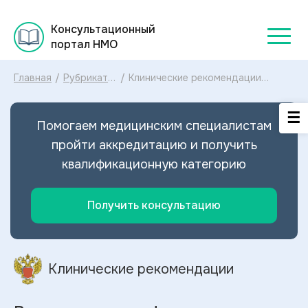
Консультационный
портал НМО
Главная
/
Рубрикатор
/
Клинические рекомендации
клинических
Врожденная диафрагмальная
рекомендаций
грыжа МКБ-10: диагностика и
2025
лечение Врожденной
Помогаем медицинским специалистам
диафрагмальной грыжи 2024
пройти аккредитацию и получить
квалификационную категорию
Получить консультацию
Клинические рекомендации