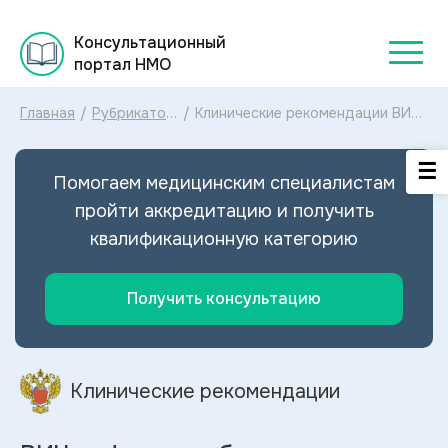
Консультационный
портал НМО
Главная
/
Рубрикатор
/
Клинические рекомендации ВИЧ
клинических
инфекция у беременных МКБ-10:
рекомендаций
диагностика и лечение ВИЧ
2025
инфекция у беременных 2025
Помогаем медицинским специалистам
пройти аккредитацию и получить
квалификационную категорию
Получить консультацию
Клинические рекомендации