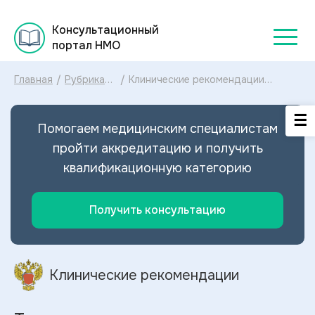
Консультационный
портал НМО
Главная
/
Рубрикатор
/
Клинические рекомендации
клинических
Транзиторное тахипноэ
рекомендаций
новорожденного МКБ-10:
2025
диагностика и лечение
Помогаем медицинским специалистам
Транзиторного тахипноэ
новорожденного 2025
пройти аккредитацию и получить
квалификационную категорию
Получить консультацию
Клинические рекомендации