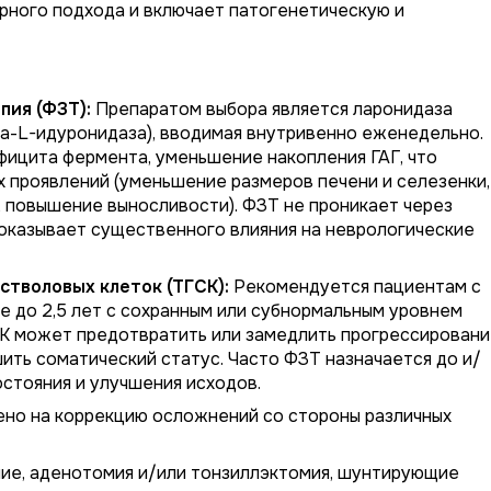
рного подхода и включает патогенетическую и
ия (ФЗТ):
Препаратом выбора является ларонидаза
а-L-идуронидаза), вводимая внутривенно еженедельно.
фицита фермента, уменьшение накопления ГАГ, что
 проявлений (уменьшение размеров печени и селезенки,
, повышение выносливости). ФЗТ не проникает через
оказывает существенного влияния на неврологические
стволовых клеток (ТГСК):
Рекомендуется пациентам с
те до 2,5 лет с сохранным или субнормальным уровнем
СК может предотвратить или замедлить прогрессирован
ить соматический статус. Часто ФЗТ назначается до и/
остояния и улучшения исходов.
но на коррекцию осложнений со стороны различных
ние, аденотомия и/или тонзиллэктомия, шунтирующие