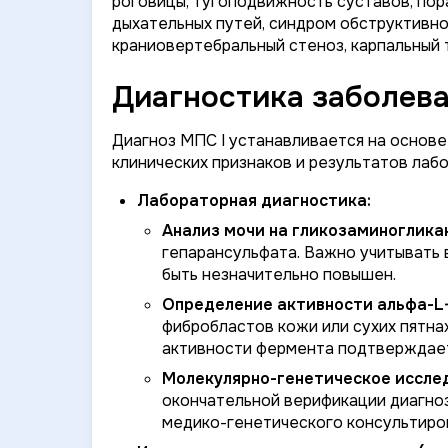
роговицы, тугоподвижность суставов, по
дыхательных путей, синдром обструктивно
краниовертебральный стеноз, карпальный 
Диагностика заболева
Диагноз МПС I устанавливается на основе
клинических признаков и результатов лаб
Лабораторная диагностика:
Анализ мочи на гликозаминогликан
гепарансульфата. Важно учитывать 
быть незначительно повышен.
Определение активности альфа-L
фибробластов кожи или сухих пятна
активности фермента подтверждает
Молекулярно-генетическое иссле
окончательной верификации диагноз
медико-генетического консультиро