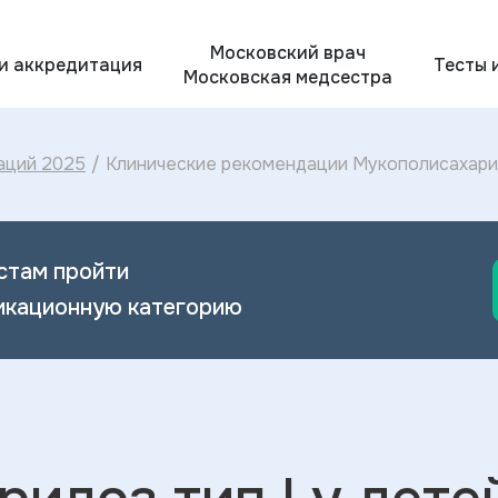
Московский врач
 и аккредитация
Тесты 
Московская медсестра
аций 2025
/
Клинические рекомендации Мукополисахаридо
лечение Мукополисахаридоза типа I у детей
стам пройти
икационную категорию