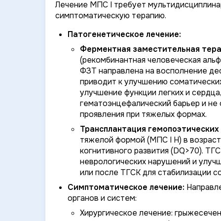
Лечение МПС I требует мультидисциплина
симптоматическую терапию.
Патогенетическое лечение:
Ферментная заместительная терап
(рекомбинантная человеческая альф
ФЗТ направлена на восполнение де
приводит к улучшению соматических
улучшение функции легких и сердца
гематоэнцефалический барьер и не 
проявления при тяжелых формах.
Трансплантация гемопоэтических 
тяжелой формой (МПС I H) в возрас
когнитивного развития (DQ>70). ТГ
неврологических нарушений и улучш
или после ТГСК для стабилизации с
Симптоматическое лечение:
Направле
органов и систем:
Хирургическое лечение: грыжесече