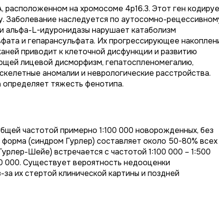
A
, расположенном на хромосоме 4p16.3. Этот ген кодиру
у. Заболевание наследуется по аутосомно-рецессивном
ти альфа-L-идуронидазы нарушает катаболизм
ьфата и гепарансульфата. Их прогрессирующее накоплен
каней приводит к клеточной дисфункции и развитию
ающей лицевой дисморфизм, гепатоспленомегалию,
 скелетные аномалии и неврологические расстройства.
 определяет тяжесть фенотипа.
общей частотой примерно 1:100 000 новорожденных, без
 форма (синдром Гурлер) составляет около 50-80% всех
урлер-Шейе) встречается с частотой 1:100 000 – 1:500
500 000. Существует вероятность недооценки
-за их стертой клинической картины и поздней