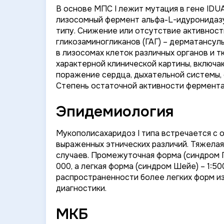
В основе МПС I лежит мутация в гене
IDU
лизосомный фермент альфа-L-идуронидаз
типу. Снижение или отсутствие активнос
гликозаминогликанов (ГАГ) – дерматансул
в лизосомах клеток различных органов и т
характерной клинической картины, включ
поражение сердца, дыхательной системы,
Степень остаточной активности фермента
Эпидемиология
Мукополисахаридоз I типа встречается с 
выраженных этнических различий. Тяжелая
случаев. Промежуточная форма (синдром Г
000, а легкая форма (синдром Шейе) – 1:
распространенности более легких форм из
диагностики.
МКБ