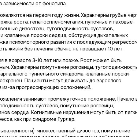
в зависимости от фенотипа.
являются на первом году жизни. Характерны грубые чер
держка роста, гепатоспленомегалия, пупочные и паховые
венные дизостозы, тугоподвижность суставов,
и клапанные пороки сердца, обструкция дыхательных
ржка психомоторного развития с последующим регрессом
ь жизни без лечения обычно не превышает 10 лет.
 в возрасте 3-10 лет или позже. Рост может быть
ным. Характерны помутнение роговицы, тугоподвижност
 карпального туннельного синдрома, клапанные пороки
 сохранен. Пациенты могут доживать до взрослого
я из-за прогрессирующих осложнений.
оявления занимают промежуточное положение. Начало 
угоподвижность суставов, помутнение роговицы,
нов сердца. Когнитивные нарушения могут быть от легк
есса, как при синдроме Гурлер.
 выраженности): множественный дизостоз, помутнение