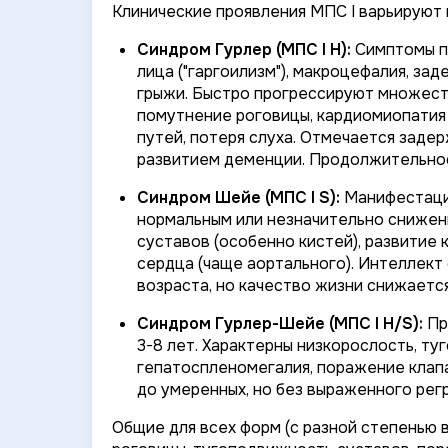
Клинические проявления МПС I варьируют 
Синдром Гурлер (МПС I H):
Симптомы по
лица ("гаргоилизм"), макроцефалия, за
грыжи. Быстро прогрессируют множест
помутнение роговицы, кардиомиопатия 
путей, потеря слуха. Отмечается заде
развитием деменции. Продолжительност
Синдром Шейе (МПС I S):
Манифестация
нормальным или незначительно снижен
суставов (особенно кистей), развитие
сердца (чаще аортального). Интеллект
возраста, но качество жизни снижаетс
Синдром Гурлер-Шейе (МПС I H/S):
Пр
3-8 лет. Характерны низкорослость, т
гепатоспленомегалия, поражение клапа
до умеренных, но без выраженного регр
Общие для всех форм (с разной степенью