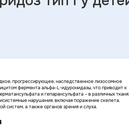
идоз тип I у дете
редкое, прогрессирующее, наследственное лизосомное
фицитом фермента альфа-L-идуронидазы, что приводит к
дерматансульфата и гепарансульфата – в различных тканя
тисистемные нарушения, включая поражение скелета,
й систем, а также органов зрения и слуха.
з