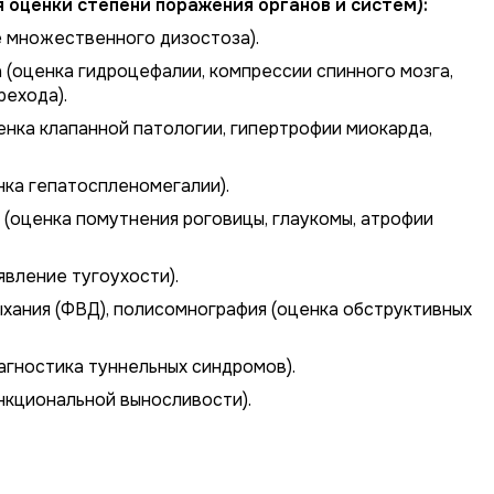
 оценки степени поражения органов и систем):
е множественного дизостоза).
 (оценка гидроцефалии, компрессии спинного мозга,
рехода).
енка клапанной патологии, гипертрофии миокарда,
ка гепатоспленомегалии).
(оценка помутнения роговицы, глаукомы, атрофии
вление тугоухости).
хания (ФВД), полисомнография (оценка обструктивных
гностика туннельных синдромов).
нкциональной выносливости).