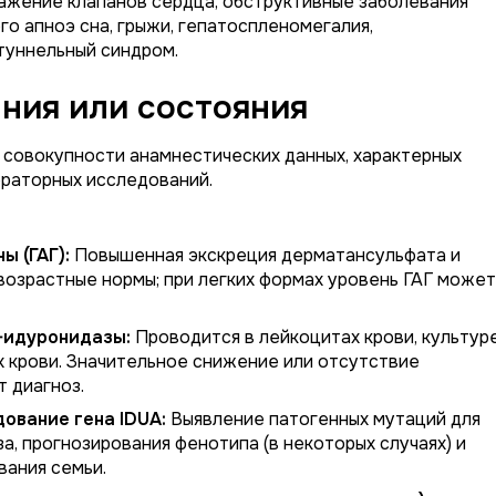
ражение клапанов сердца, обструктивные заболевания
го апноэ сна, грыжи, гепатоспленомегалия,
туннельный синдром.
ния или состояния
 совокупности анамнестических данных, характерных
ораторных исследований.
ы (ГАГ):
Повышенная экскреция дерматансульфата и
возрастные нормы; при легких формах уровень ГАГ может
-идуронидазы:
Проводится в лейкоцитах крови, культур
х крови. Значительное снижение или отсутствие
 диагноз.
дование гена
IDUA
:
Выявление патогенных мутаций для
а, прогнозирования фенотипа (в некоторых случаях) и
вания семьи.