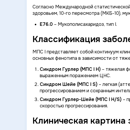
Согласно Международной статистической 
здоровьем, 10-го пересмотра (МКБ-10), му
E76.0
– Мукополисахаридоз, тип I.
Классификация заболе
МПС I представляет собой континуум клин
основных фенотипа в зависимости от тяж
Синдром Гурлер (МПС I H)
– тяжелая ф
выраженным поражением ЦНС.
Синдром Шейе (МПС I S)
– легкая (атт
прогрессированием и сохранным интел
Синдром Гурлер-Шейе (МПС I H/S)
– п
скоростью прогрессирования.
Клиническая картина 