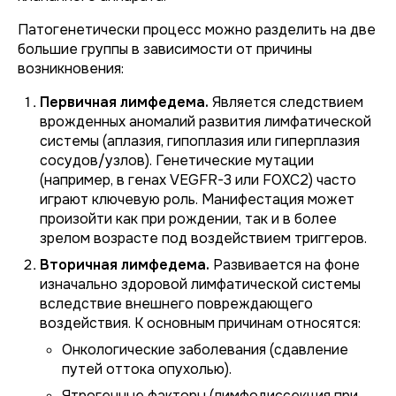
Патогенетически процесс можно разделить на две
большие группы в зависимости от причины
возникновения:
Первичная лимфедема.
Является следствием
врожденных аномалий развития лимфатической
системы (аплазия, гипоплазия или гиперплазия
сосудов/узлов). Генетические мутации
(например, в генах
VEGFR-3
или
FOXC2
) часто
играют ключевую роль. Манифестация может
произойти как при рождении, так и в более
зрелом возрасте под воздействием триггеров.
Вторичная лимфедема.
Развивается на фоне
изначально здоровой лимфатической системы
вследствие внешнего повреждающего
воздействия. К основным причинам относятся:
Онкологические заболевания (сдавление
путей оттока опухолью).
Ятрогенные факторы (лимфодиссекция при