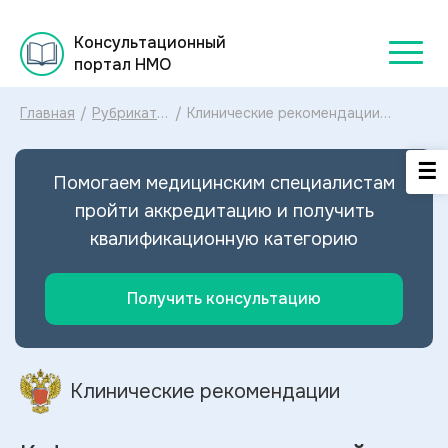
Консультационный
портал НМО
Главная
/
Рубрикатор
/
Клинические рекомендации
клинических
Кефалгематома при родовой
рекомендаций
травме МКБ-10: диагностика и
2025
лечение Кефалгематомы при
Помогаем медицинским специалистам
родовой травме 2025
пройти аккредитацию и получить
квалификационную категорию
Получить консультацию
Клинические рекомендации