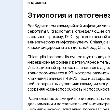
инфекции.
Этиология и патогене
Возбудителем хламидийной инфекции явл
серотипы
C. trachomatis
, определяющие спе
вызывают трахому, D-K – урогенитальный х
венерическую лимфогранулему.
Chlamydia
классифицированы в отдельный род
Chlamy
Chlamydia trachomatis
существует в двух ф
инфекционная форма и ретикулярное тельц
Инфекционный процесс начинается с адгез
трансформируется в РТ, которое размножа
хламидий занимает 48-72 часа и завершае
неблагоприятных условиях хламидии могу
сохраняя жизнеспособность и способность
Размножение хламидий в эпителиальных к
десквамации и воспалительной инфильтра
цилиндрическому эпителию, поражая уретр