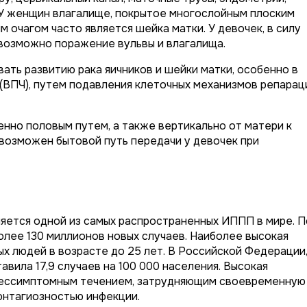
 У женщин влагалище, покрытое многослойным плоским
 очагом часто является шейка матки. У девочек, в силу
возможно поражение вульвы и влагалища.
ть развитию рака яичников и шейки матки, особенно в
(ВПЧ), путем подавления клеточных механизмов репарац
но половым путем, а также вертикально от матери к
 возможен бытовой путь передачи у девочек при
яется одной из самых распространенных ИППП в мире. П
лее 130 миллионов новых случаев. Наиболее высокая
х людей в возрасте до 25 лет. В Российской Федерации
авила 17,9 случаев на 100 000 населения. Высокая
бессимптомным течением, затрудняющим своевременную
контагиозностью инфекции.