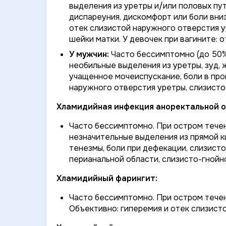
выделения из уретры и/или половых пу
диспареуния, дискомфорт или боли вниз
отек слизистой наружного отверстия у
шейки матки. У девочек при вагините: 
У мужчин:
Часто бессимптомно (до 50%
необильные выделения из уретры, зуд, 
учащенное мочеиспускание, боли в про
наружного отверстия уретры, слизисто
Хламидийная инфекция аноректальной о
Часто бессимптомно. При остром течен
незначительные выделения из прямой к
тенезмы, боли при дефекации, слизист
перианальной области, слизисто-гнойн
Хламидийный фарингит:
Часто бессимптомно. При остром течен
Объективно: гиперемия и отек слизисто