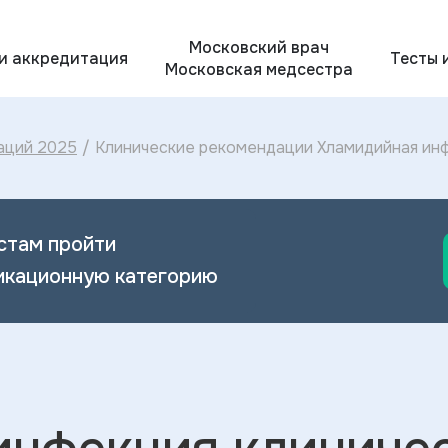
Московский врач
 и аккредитация
Тесты 
Московская медсестра
аций 2025
/
Клинические рекомендации Хламидийная инф
Хламидийной инфекции 2024
стам пройти
икационную категорию