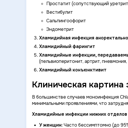
Простатит (сопутствующий уретрит
Вестибулит
Сальпингоофорит
Эндометрит
Хламидийная инфекция аноректально
Хламидийный фарингит
Хламидийные инфекции, передаваемы
(пельвиоперитонит, артрит, пневмония,
Хламидийный конъюнктивит
Клиническая картина 
В большинстве случаев моноинфекция
Chl
минимальными проявлениями, что затрудн
Хламидийные инфекции нижних отделов 
У женщин:
Часто бессимптомно (до 95%