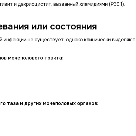
тивит и дакриоцистит, вызванный хламидиями (P39.1),
вания или состояния
 инфекции не существует, однако клинически выделяют
ов мочеполового тракта:
о таза и других мочеполовых органов: