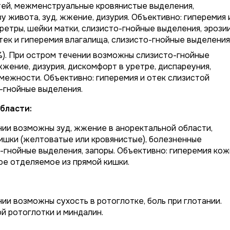
тей, межменструальные кровянистые выделения,
у живота, зуд, жжение, дизурия. Объективно: гиперемия 
ретры, шейки матки, слизисто-гнойные выделения, эрози
отек и гиперемия влагалища, слизисто-гнойные выделения
). При остром течении возможны слизисто-гнойные
жжение, дизурия, дискомфорт в уретре, диспареуния,
межности. Объективно: гиперемия и отек слизистой
-гнойные выделения.
бласти:
ии возможны зуд, жжение в аноректальной области,
ишки (желтоватые или кровянистые), болезненные
о-гнойные выделения, запоры. Объективно: гиперемия кож
ое отделяемое из прямой кишки.
ии возможны сухость в ротоглотке, боль при глотании.
й ротоглотки и миндалин.