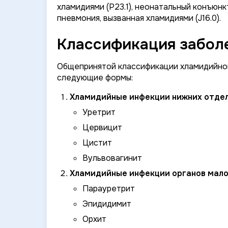
хламидиями (P23.1), неонатальный конъюнк
пневмония, вызванная хламидиями (J16.0).
Классификация заболе
Общепринятой классификации хламидийной
следующие формы:
Хламидийные инфекции нижних отдел
Уретрит
Цервицит
Цистит
Вульвовагинит
Хламидийные инфекции органов малог
Парауретрит
Эпидидимит
Орхит