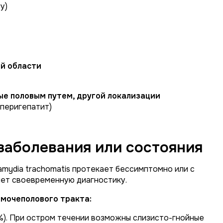
у)
й области
е половым путем, другой локализации
 перигепатит)
заболевания или состояния
amydia trachomatis
протекает бессимптомно или с
яет своевременную диагностику.
мочеполового тракта:
). При остром течении возможны слизисто-гнойные