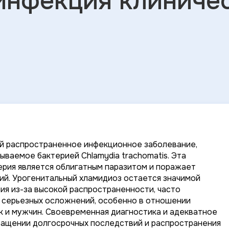
инфекция клиниче
й распространенное инфекционное заболевание,
зываемое бактерией
Chlamydia trachomatis
. Эта
ерия является облигатным паразитом и поражает
й. Урогенитальный хламидиоз остается значимой
я из-за высокой распространенности, часто
 серьезных осложнений, особенно в отношении
к и мужчин. Своевременная диагностика и адекватное
ращении долгосрочных последствий и распространения