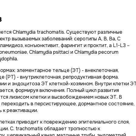
з
яется
Chlamydia trachomatis
. Существуют различные
ктр вызываемых заболеваний: серотипы A, B, Ba, C
ламидиоз, конъюнктивит, фарингит и проктит, а L1-L3 –
 pneumoniae
,
Chlamydia psittaci
и
Chlamydia pecorum
dophila
.
ормах: элементарное тельце (ЭТ) - внеклеточная,
е (РТ) - внутриклеточная, репродуктивная форма.
ии и эндоцитоза ЭТ клеткой-хозяином. Внутри клетки Э
ется, формируя включения. Полный цикл развития
тся лизисом клетки и высвобождением новых ЭТ. В
т переходить в персистирующее, дормантное состояние,
 к реактивации.
летках приводит к повреждению эпителиального слоя,
ции.
C. trachomatis
обладает тропностью к
у, цервикальный канал, маточные трубы, эндометрий,