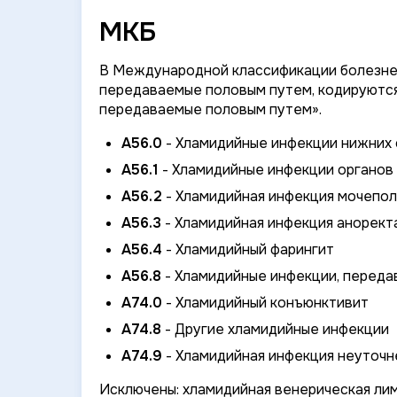
МКБ
В Международной классификации болезней
передаваемые половым путем, кодируютс
передаваемые половым путем».
A56.0
- Хламидийные инфекции нижних
A56.1
- Хламидийные инфекции органов 
A56.2
- Хламидийная инфекция мочепол
A56.3
- Хламидийная инфекция анорект
A56.4
- Хламидийный фарингит
A56.8
- Хламидийные инфекции, переда
A74.0
- Хламидийный конъюнктивит
A74.8
- Другие хламидийные инфекции
A74.9
- Хламидийная инфекция неуточн
Исключены: хламидийная венерическая лим