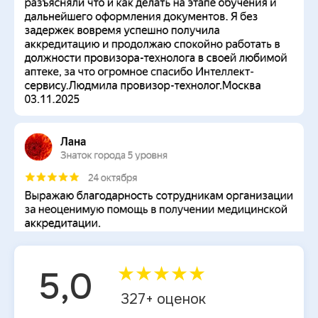
★
★
★
★
★
5,0
327
+ оценок