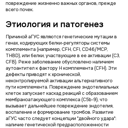
повреждение жизненно важных органов, прежде
всего почек.
Этиология и патогенез
Причиной аГУС являются генетические мутации в
генах, кодирующих белки-регуляторы системы
комплемента (например,
CFH, CFI, CD46/MCP,
THBD
), или белки, участвующие в ее активации (
C3,
CFB
). Реже заболевание обусловлено наличием
аутоантител к фактору H комплемента (CFH). Эти
дефекты приводят к хронической,
неконтролируемой активации альтернативного
пути комплемента. Повреждение эндотелиальных
клеток запускает каскад реакций с образованием
мембраноатакующего комплекса (C5b-9), что
вызывает дальнейшее повреждение эндотелия,
воспаление и формирование тромбов. Развитие
аГУС часто следует концепции "двойного удара":
наличие генетической предрасположенности