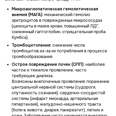
Микроангиопатическая гемолитическая
анемия (МАГА):
механический гемолиз
эритроцитов в поврежденных микрососудах
(шизоциты в мазке крови, повышенный ЛДГ,
сниженный гаптоглобин, отрицательная проба
Кумбса).
Тромбоцитопения:
снижение числа
тромбоцитов из-за их потребления в процессе
тромбообразования.
Острое повреждение почек (ОПП):
наиболее
частое и тяжелое проявление, часто
требующее диализа.
Возможны внепочечные проявления: поражение
центральной нервной системы (судороги,
спутанность сознания), сердечно-сосудистой
системы (инфаркт миокарда, артериальная
гипертензия), желудочно-кишечного тракта
(боли в животе, диарея, панкреатит), легких и
кожи. Заболевание часто начинается внезапно,