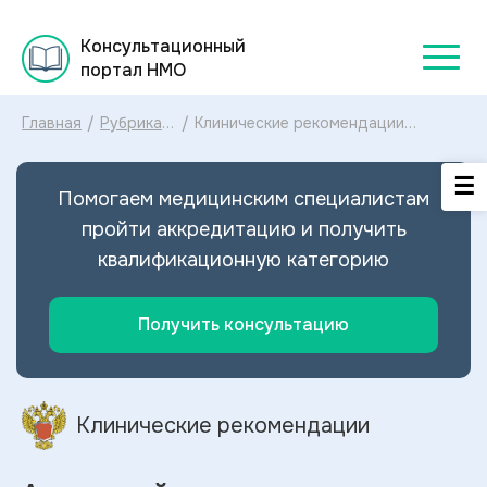
Консультационный
портал НМО
Главная
/
Рубрикатор
/
Клинические рекомендации
клинических
Атипичный гемолитико
рекомендаций
уремический синдром МКБ-10:
2025
диагностика и лечение Атипичного
Помогаем медицинским специалистам
гемолитико-уремического
синдрома 2025
пройти аккредитацию и получить
квалификационную категорию
Получить консультацию
Клинические рекомендации