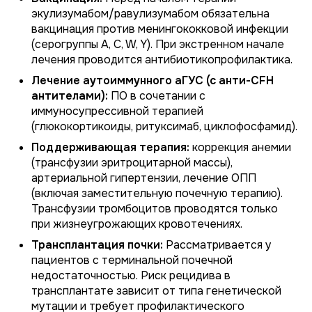
экулизумабом/равулизумабом обязательна
вакцинация против менингококковой инфекции
(серогруппы A, C, W, Y). При экстренном начале
лечения проводится антибиотикопрофилактика.
Лечение аутоиммунного аГУС (с анти-CFH
антителами):
ПО в сочетании с
иммуносупрессивной терапией
(глюкокортикоиды, ритуксимаб, циклофосфамид).
Поддерживающая терапия:
коррекция анемии
(трансфузии эритроцитарной массы),
артериальной гипертензии, лечение ОПП
(включая заместительную почечную терапию).
Трансфузии тромбоцитов проводятся только
при жизнеугрожающих кровотечениях.
Трансплантация почки:
Рассматривается у
пациентов с терминальной почечной
недостаточностью. Риск рецидива в
трансплантате зависит от типа генетической
мутации и требует профилактического