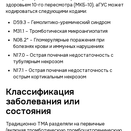
здоровьем 10-го пересмотра (МКБ-10), аГУС может
кодироваться следующими кодами:
D59.3 – Гемолитико-уремический синдром
M31.1 – Тромботическая микроангиопатия
N08.2* – Гломерулярные поражения при
болезнях крови и иммунных нарушениях
N17.0 – Острая почечная недостаточность с
тубулярным некрозом
N17.1 – Острая почечная недостаточность с
острым кортикальным некрозом
Классификация
заболевания или
состояния
Традиционно ТМА разделяли на первичные
(включая тромботическую тромбоцитопеническую