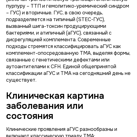
пурпуру – ТТП и гемолитико-уремический синдром
– ГУС) и вторичные. ГУС, в свою очередь,
подразделяется на типичный (STEC-ГУС),
вызванный шига-токсин продуцирующими
бактериями, и атипичный (аГУС), связанный с
дисрегуляцией комплемента. Современные
подходы стремятся классифицировать аГУС как
комплемент-опосредованную ТМА, выделяя формы,
связанные с генетическими дефектами или
аутоантителами к CFH. Единой общепринятой
классификации аГУС и ТМА на сегодняшний день не
существует.
Клиническая картина
заболевания или
состояния
Клинические проявления аГУС разнообразны и
включают классическую триаду ТМА: