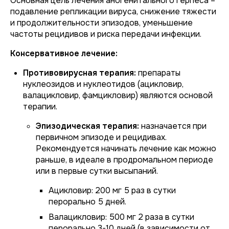
Основная цель лечения аногенитального герпеса –
подавление репликации вируса, снижение тяжести
и продолжительности эпизодов, уменьшение
частоты рецидивов и риска передачи инфекции.
Консервативное лечение:
Противовирусная терапия:
препараты
нуклеозидов и нуклеотидов (ацикловир,
валацикловир, фамцикловир) являются основой
терапии.
Эпизодическая терапия:
назначается при
первичном эпизоде и рецидивах.
Рекомендуется начинать лечение как можно
раньше, в идеале в продромальном периоде
или в первые сутки высыпаний.
Ацикловир: 200 мг 5 раз в сутки
перорально 5 дней.
Валацикловир: 500 мг 2 раза в сутки
перорально 3-10 дней (в зависимости от