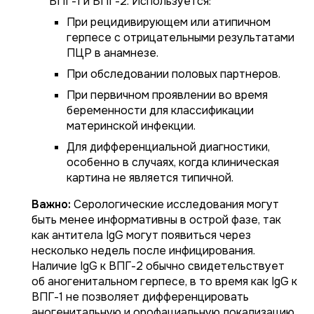
ВПГ-1 и ВПГ-2. Используется:
При рецидивирующем или атипичном
герпесе с отрицательными результатами
ПЦР в анамнезе.
При обследовании половых партнеров.
При первичном проявлении во время
беременности для классификации
материнской инфекции.
Для дифференциальной диагностики,
особенно в случаях, когда клиническая
картина не является типичной.
Важно:
Серологические исследования могут
быть менее информативны в острой фазе, так
как антитела IgG могут появиться через
несколько недель после инфицирования.
Наличие IgG к ВПГ-2 обычно свидетельствует
об аногенитальном герпесе, в то время как IgG к
ВПГ-1 не позволяет дифференцировать
аногенитальную и орофациальную локализацию.