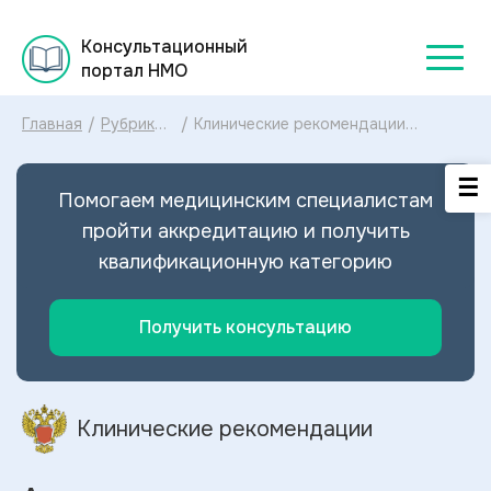
Консультационный
портал НМО
Главная
/
Рубрикатор
/
Клинические рекомендации
клинических
Аногенитальная герпетическая
рекомендаций
вирусная инфекция МКБ-10:
2025
диагностика и лечение
Помогаем медицинским специалистам
Аногенитальной герпетической
вирусной инфекции 2024
пройти аккредитацию и получить
квалификационную категорию
Получить консультацию
Клинические рекомендации