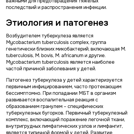
важными для предотвращения тяжелых
последствий и распространения инфекции.
Этиология и патогенез
Возбудителем туберкулеза является
Mycobacterium tuberculosis complex
, группа
генетически близких микобактерий, включающая
M.
tuberculosis
,
M. bovis
,
M. africanum
и другие.
Mycobacterium tuberculosis
является наиболее
частой причиной заболевания у детей.
Патогенез туберкулеза у детей характеризуется
первичным инфицированием, часто протекающим
бессимптомно. При попадании МБТ в организм
развивается воспалительная реакция с
образованием гранулем – специфических
туберкулезных бугорков. Первичный туберкулезный
комплекс, включающий поражение легочной ткани,
внутригрудных лимфатических узлов и лимфангит,
является типичной формой у детей. Развитие