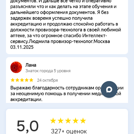
★
★
★
★
★
5,0
327
+ оценок