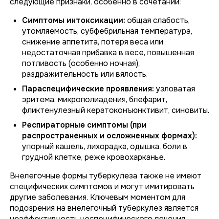
следующие признаки, особенно в сочетании:
Симптомы интоксикации:
общая слабость,
утомляемость, субфебрильная температура,
снижение аппетита, потеря веса или
недостаточная прибавка в весе, повышенная
потливость (особенно ночная),
раздражительность или вялость.
Параспецифические проявления:
узловатая
эритема, микрополиадения, блефарит,
фликтенулезный кератоконъюнктивит, синовиты.
Респираторные симптомы (при
распространенных и осложненных формах):
упорный кашель, лихорадка, одышка, боли в
грудной клетке, реже кровохарканье.
Внелегочные формы туберкулеза также не имеют
специфических симптомов и могут имитировать
другие заболевания. Ключевым моментом для
подозрения на внелегочный туберкулез является
неэффективность неспецифического лечения,