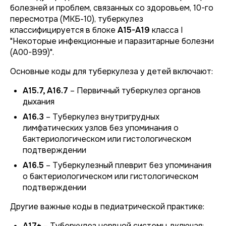
болезней и проблем, связанных со здоровьем, 10-го
пересмотра (МКБ-10), туберкулез
классифицируется в блоке
А15-А19
класса I
"Некоторые инфекционные и паразитарные болезни
(A00-B99)".
Основные коды для туберкулеза у детей включают:
A15.7, А16.7
– Первичный туберкулез органов
дыхания
A16.3
– Туберкулез внутригрудных
лимфатических узлов без упоминания о
бактериологическом или гистологическом
подтверждении
A16.5
– Туберкулезный плеврит без упоминания
о бактериологическом или гистологическом
подтверждении
Другие важные коды в педиатрической практике:
A17+
– Туберкулез нервной системы, включая: