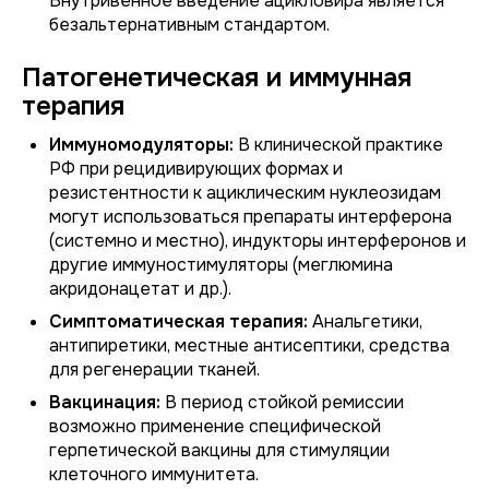
Внутривенное введение ацикловира является
безальтернативным стандартом.
Патогенетическая и иммунная
терапия
Иммуномодуляторы:
В клинической практике
РФ при рецидивирующих формах и
резистентности к ациклическим нуклеозидам
могут использоваться препараты интерферона
(системно и местно), индукторы интерферонов и
другие иммуностимуляторы (меглюмина
акридонацетат и др.).
Симптоматическая терапия:
Анальгетики,
антипиретики, местные антисептики, средства
для регенерации тканей.
Вакцинация:
В период стойкой ремиссии
возможно применение специфической
герпетической вакцины для стимуляции
клеточного иммунитета.