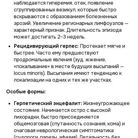
наблюдается гиперемия, отек, появление
сгруппированных везикул, которые быстро
вскрываются с образованием болезненных
эрозий. Увеличение регионарных лимфоузлов —
характерный признак. Длительность эпизода
может достигать 2–3 недель.
Рецидивирующий герпес:
Протекает мягче и
быстрее. Часто ему предшествуют
продромальные явления (зуд, жжение,
«покалывание» в месте будущих высыпаний —
locus minoris
). Высыпания имеют тенденцию к
локализации на одних и тех же участках.
Особые формы:
Герпетический энцефалит:
Жизнеугрожающее
состояние. Начинается остро с высокой
лихорадки, быстро присоединяется
общемозговая (спутанность сознания, кома) и
очаговая неврологическая симптоматика
(судороги, парезы, афазия). Летальность без