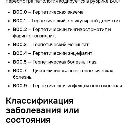
пересмотра патология кодируется в рубрике B00:
B00.0
— Герпетическая экзема.
B00.1
— Герпетический везикулярный дерматит.
B00.2
— Герпетический гингивостоматит и
фаринготонзиллит.
B00.3
— Герпетический менингит.
B00.4
— Герпетический энцефалит.
B00.5
— Герпетическая болезнь глаз.
B00.7
— Диссеминированная герпетическая
болезнь.
B00.9
— Герпетическая инфекция неуточненная.
Классификация
заболевания или
состояния