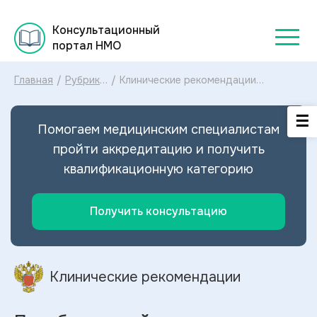
Консультационный
портал НМО
Главная
/
Рубрикатор
/
Клинические рекомендации
клинических
Приобретенный кератоз
рекомендаций
кератодермия ладонно
2025
подошвенный МКБ-10: диагностика и
Помогаем медицинским специалистам
лечение Приобретенного кератоза
(кератодермии) ладонно-
пройти аккредитацию и получить
подошвенного 2026
квалификационную категорию
Получить консультацию
Клинические рекомендации