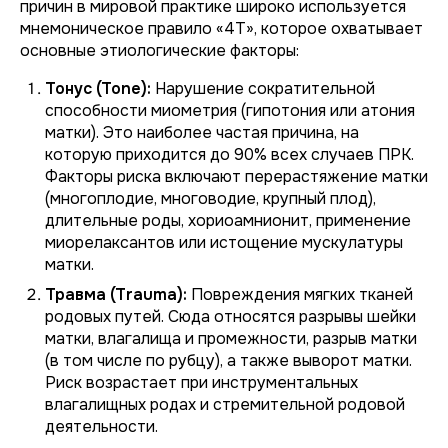
причин в мировой практике широко используется
мнемоническое правило «4Т», которое охватывает
основные этиологические факторы:
Тонус (Tone):
Нарушение сократительной
способности миометрия (гипотония или атония
матки). Это наиболее частая причина, на
которую приходится до 90% всех случаев ПРК.
Факторы риска включают перерастяжение матки
(многоплодие, многоводие, крупный плод),
длительные роды, хориоамнионит, применение
миорелаксантов или истощение мускулатуры
матки.
Травма (Trauma):
Повреждения мягких тканей
родовых путей. Сюда относятся разрывы шейки
матки, влагалища и промежности, разрыв матки
(в том числе по рубцу), а также выворот матки.
Риск возрастает при инструментальных
влагалищных родах и стремительной родовой
деятельности.