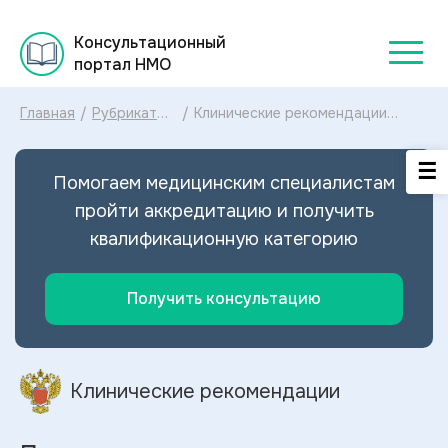
Консультационный
портал НМО
Главная
/
Рубрикатор
/
Клинические рекомендации
клинических
Послеродовое кровотечение
рекомендаций
МКБ-10: диагностика и лечение
2025
Послеродового кровотечения
Помогаем медицинским специалистам
2025
пройти аккредитацию и получить
квалификационную категорию
Получить консультацию
Клинические рекомендации