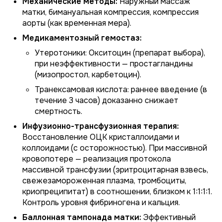
Механические методы:
Наружный массаж
матки, бимануальная компрессия, компрессия
аорты (как временная мера).
Медикаментозный гемостаз:
Утеротоники: Окситоцин (препарат выбора),
при неэффективности — простагландины
(мизопростол, карбетоцин).
Транексамовая кислота: раннее введение (в
течение 3 часов) доказанно снижает
смертность.
Инфузионно-трансфузионная терапия:
Восстановление ОЦК кристаллоидами и
коллоидами (с осторожностью). При массивной
кровопотере — реализация протокола
массивной трансфузии (эритроцитарная взвесь,
свежезамороженная плазма, тромбоциты,
криопреципитат) в соотношении, близком к 1:1:1:1.
Контроль уровня фибриногена и кальция.
Баллонная тампонада матки:
Эффективный