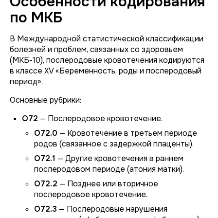
Особенности кодирования
по МКБ
В Международной статистической классификации
болезней и проблем, связанных со здоровьем
(МКБ-10), послеродовые кровотечения кодируются
в классе XV «Беременность, роды и послеродовый
период».
Основные рубрики:
O72
— Послеродовое кровотечение.
O72.0
— Кровотечение в третьем периоде
родов (связанное с задержкой плаценты).
O72.1
— Другие кровотечения в раннем
послеродовом периоде (атония матки).
O72.2
— Позднее или вторичное
послеродовое кровотечение.
O72.3
— Послеродовые нарушения