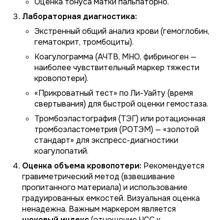
Оценка тонуса матки пальпаторно.
Лабораторная диагностика:
Экстренный общий анализ крови (гемоглобин,
гематокрит, тромбоциты).
Коагулограмма (АЧТВ, МНО, фибриноген —
наиболее чувствительный маркер тяжести
кровопотери).
«Прикроватный тест» по Ли-Уайту (время
свертывания) для быстрой оценки гемостаза.
Тромбоэластография (ТЭГ) или ротационная
тромбоэластометрия (РОТЭМ) — «золотой
стандарт» для экспресс-диагностики
коагулопатий.
Оценка объема кровопотери:
Рекомендуется
гравиметрический метод (взвешивание
пропитанного материала) и использование
градуированных емкостей. Визуальная оценка
ненадежна. Важным маркером является
шоковый индекс
(отношение ЧСС к