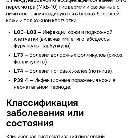
В Международной классификации болезней 10-го
пересмотра (МКБ-10) пиодермии и связанные с
ними состояния кодируются в блоках болезней
кожи и подкожной клетчатки:
L00–L08
— Инфекции кожи и подкожной
клетчатки (включая импетиго, абсцессы,
фурункулы, карбункулы).
L73
— Болезни волосяных фолликулов (сикоз,
фолликулиты).
L74
— Болезни потовых желез (потница).
P39.4
— Инфекционные поражения кожи в
неонатальном периоде.
Классификация
заболевания или
состояния
Клиническая систематизация пиодермий