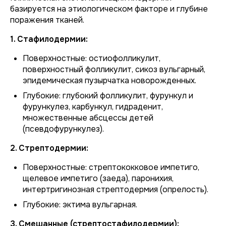
базируется на этиологическом факторе и глубине
поражения тканей.
1. Стафилодермии:
Поверхностные:
остиофолликулит,
поверхностный фолликулит, сикоз вульгарный,
эпидемическая пузырчатка новорожденных.
Глубокие:
глубокий фолликулит, фурункул и
фурункулез, карбункул, гидраденит,
множественные абсцессы детей
(псевдофурункулез).
2. Стрептодермии:
Поверхностные:
стрептококковое импетиго,
щелевое импетиго (заеда), паронихия,
интертригинозная стрептодермия (опрелость).
Глубокие:
эктима вульгарная.
3. Смешанные (стрептостафилодермии):