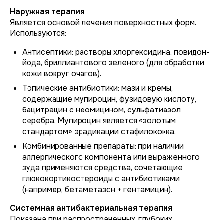
Наружная терапия
Является основой лечения поверхностных форм.
Используются:
Антисептики:
растворы хлоргексидина, повидон-
йода, бриллиантового зеленого (для обработки
кожи вокруг очагов).
Топические антибиотики:
мази и кремы,
содержащие мупироцин, фузидовую кислоту,
бацитрацин с неомицином, сульфатиазол
серебра. Мупироцин является «золотым
стандартом» эрадикации стафилококка.
Комбинированные препараты:
при наличии
аллергического компонента или выраженного
зуда применяются средства, сочетающие
глюкокортикостероиды с антибиотиками
(например, бетаметазон + гентамицин).
Системная антибактериальная терапия
Показана при распространенных, глубоких,