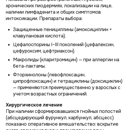
хронических пиодермиях, локализации на лице,
наличии лимфаденита и общих симптомов
интоксикации. Препараты выбора:
Защищенные пенициллины (амоксициллин +
клавулановая кислота).
Цефалоспорины I–III поколений (цефалексин,
цефуроксим, цефтриаксон).
Макролиды (кларитромицин) — при аллергии на
бета-лактамы.
Фторхинолоны (левофлоксацин,
ципрофлоксацин) и тетрациклины (доксициклин)
— применяются преимущественно у взрослых с
учетом возрастных ограничений.
Хирургическое лечение
При наличии сформировавшихся гнойных полостей
(абсцедирующий фурункул, карбункул, абсцесс)
показано оперативное вмешательство: вскрытие