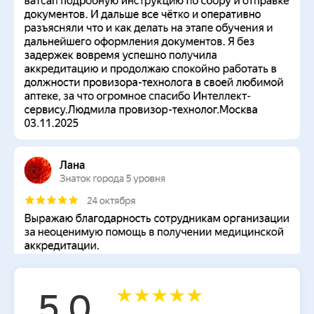
★
★
★
★
★
5,0