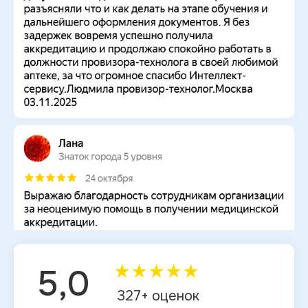
★
★
★
★
★
5,0
327
+ оценок