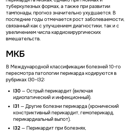
туберкулезных формах, а также при развитии
тампонады, прогноз значительно ухудшается. В
последние годы отмечается рост заболеваемости,
связанный как с улучшением диагностики, так и с
увеличением числа кардиохирургических
вмешательств.
МКБ
В Международной классификации болезней 10-го
пересмотра патологии перикарда кодируются в
рубриках I30–I32:
I30
— Острый перикардит (включая
идиопатический и инфекционный).
I31
— Другие болезни перикарда (хронический
констриктивный перикардит, гемоперикард,
перикардиальный выпот).
I32
— Перикардит при болезнях,