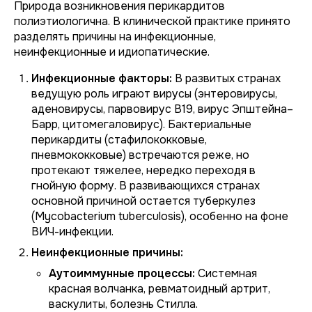
Природа возникновения перикардитов
полиэтиологична. В клинической практике принято
разделять причины на инфекционные,
неинфекционные и идиопатические.
Инфекционные факторы:
В развитых странах
ведущую роль играют вирусы (энтеровирусы,
аденовирусы, парвовирус В19, вирус Эпштейна–
Барр, цитомегаловирус). Бактериальные
перикардиты (стафилококковые,
пневмококковые) встречаются реже, но
протекают тяжелее, нередко переходя в
гнойную форму. В развивающихся странах
основной причиной остается туберкулез
(Mycobacterium tuberculosis), особенно на фоне
ВИЧ-инфекции.
Неинфекционные причины:
Аутоиммунные процессы:
Системная
красная волчанка, ревматоидный артрит,
васкулиты, болезнь Стилла.