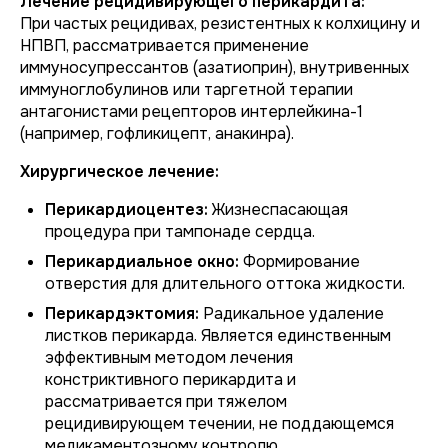
Лечение рецидивирующего перикардита:
При частых рецидивах, резистентных к колхицину и
НПВП, рассматривается применение
иммуносупрессантов (азатиоприн), внутривенных
иммуноглобулинов или таргетной терапии
антагонистами рецепторов интерлейкина-1
(например, гофликицепт, анакинра).
Хирургическое лечение:
Перикардиоцентез:
Жизнеспасающая
процедура при тампонаде сердца.
Перикардиальное окно:
Формирование
отверстия для длительного оттока жидкости.
Перикардэктомия:
Радикальное удаление
листков перикарда. Является единственным
эффективным методом лечения
констриктивного перикардита и
рассматривается при тяжелом
рецидивирующем течении, не поддающемся
медикаментозному контролю.