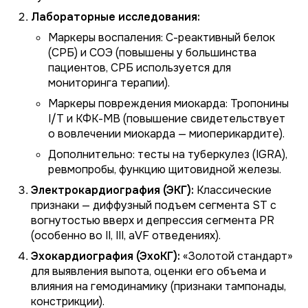
Лабораторные исследования:
Маркеры воспаления: С-реактивный белок
(СРБ) и СОЭ (повышены у большинства
пациентов, СРБ используется для
мониторинга терапии).
Маркеры повреждения миокарда: Тропонины
I/T и КФК-МВ (повышение свидетельствует
о вовлечении миокарда — миоперикардите).
Дополнительно: тесты на туберкулез (IGRA),
ревмопробы, функцию щитовидной железы.
Электрокардиография (ЭКГ):
Классические
признаки — диффузный подъем сегмента ST с
вогнутостью вверх и депрессия сегмента PR
(особенно во II, III, aVF отведениях).
Эхокардиография (ЭхоКГ):
«Золотой стандарт»
для выявления выпота, оценки его объема и
влияния на гемодинамику (признаки тампонады,
констрикции).