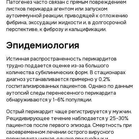
Патогенез часто связан с прямым повреждением
листков перикарда агентом или запуском
аутоиммунной реакции, приводящей к отложению
фибрина, экссудации жидкости и, в долгосрочной
перспективе, к фиброзу и кальцификации.
Эпидемиология
Истинная распространенность перикардитов
трудно поддается оценке из-за большого
количества субклинических форм. В стационарах
диагноз устанавливается примерно у 0,2%
госпитализированных пациентов. Однако по данным
аутопсий следы перенесенного перикардита
обнаруживаются у 1–6% популяции.
Острый перикардит чаще регистрируется у мужчин.
Рецидивирующее течение наблюдается у 25–30%
пациентов после первого эпизода. Смертность при
своевременном лечении острого вирусного
перикардита низкая, однако при гнойных и