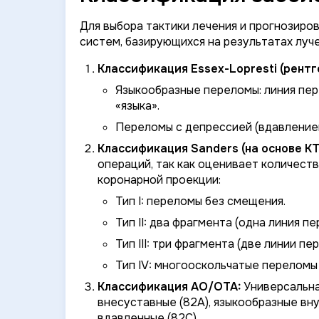
Для выбора тактики лечения и прогнозиро
систем, базирующихся на результатах луч
Классификация Essex-Lopresti (рентг
Языкообразные переломы:
линия пер
«языка».
Переломы с депрессией (вдавление
Классификация Sanders (на основе КТ
операций, так как оценивает количест
коронарной проекции:
Тип I: переломы без смещения.
Тип II: два фрагмента (одна линия пе
Тип III: три фрагмента (две линии п
Тип IV: многооскольчатые переломы 
Классификация AO/OTA:
Универсальна
внесуставные (82A), языкообразные вн
вдавленные (82C).