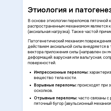
Этиология и патогене
В основе этиологии переломов пяточной 
распространенным механизмом является к
(аксиальная нагрузка). Также частой при
Патогенетический механизм повреждения, к
действием аксиальной силы внедряется в 
вектора приложения силы (направлен он м
деформаций: варусная или вальгусная, с
поверхностей.
Импрессионные переломы:
характериз
вещество тела кости.
Взрывные переломы:
происходят при 
осколков.
Отрывные переломы:
часто связаны с
пяточный бугор (авульсионный механизм