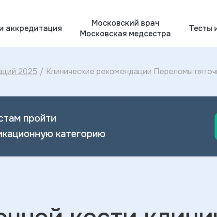
Московский врач
 и аккредитация
Тесты 
Московская медсестра
аций 2025
/
Клинические рекомендации Переломы пяточн
Переломов пяточной кости 2025
стам пройти
икационную категорию