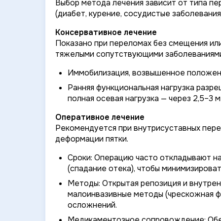
Выбор метода лечения зависит от типа п
(диабет, курение, сосудистые заболевания)
Консервативное лечение
Показано при переломах без смещения ил
тяжелыми сопутствующими заболеваниями,
Иммобилизация, возвышенное положени
Ранняя функциональная нагрузка разреш
полная осевая нагрузка — через 2,5–3 м
Оперативное лечение
Рекомендуется при внутрисуставных пере
деформации пятки.
Сроки:
Операцию часто откладывают на
(спадание отека), чтобы минимизироват
Методы:
Открытая репозиция и внутренн
малоинвазивные методы (чрескожная фи
осложнений.
Медикаментозное сопровождение:
Обе