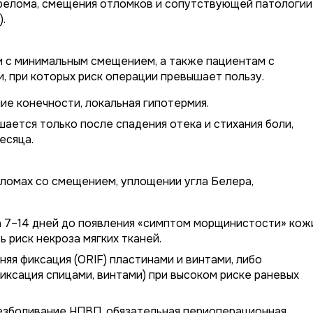
ерелома, смещения отломков и сопутствующей патологии
.
и с минимальным смещением, а также пациентам с
 при которых риск операции превышает пользу.
е конечности, локальная гипотермия.
ается только после спадения отека и стихания боли,
есяца.
ломах со смещением, уплощении угла Белера,
 7–14 дней до появления «симптом морщинистости» кож
ь риск некроза мягких тканей.
яя фиксация (ORIF) пластинами и винтами, либо
ксация спицами, винтами) при высоком риске раневых
зболивание НПВП, обязательная периоперационная