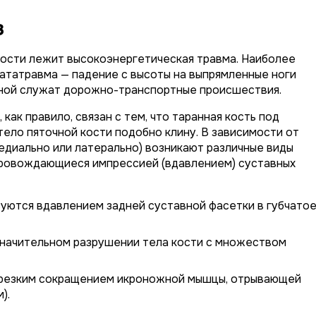
з
кости лежит высокоэнергетическая травма. Наиболее
ататравма — падение с высоты на выпрямленные ноги
чиной служат дорожно-транспортные происшествия.
ак правило, связан с тем, что таранная кость под
тело пяточной кости подобно клину. В зависимости от
едиально или латерально) возникают различные виды
опровождающиеся импрессией (вдавлением) суставных
уются вдавлением задней суставной фасетки в губчато
значительном разрушении тела кости с множеством
 резким сокращением икроножной мышцы, отрывающей
).