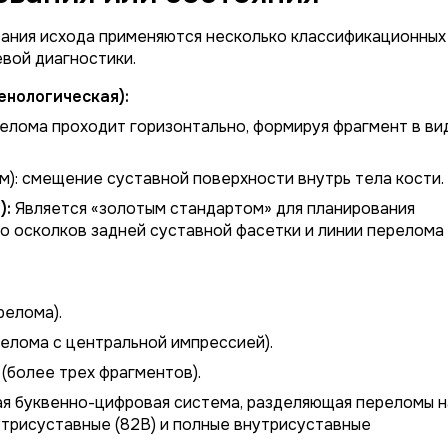
вания исхода применяются несколько классификационных
евой диагностики.
енологическая):
елома проходит горизонтально, формируя фрагмент в ви
м):
смещение суставной поверхности внутрь тела кости.
):
Является «золотым стандартом» для планирования
во осколков задней суставной фасетки и линии перелома
релома).
ерелома с центральной импрессией).
(более трех фрагментов).
я буквенно-цифровая система, разделяющая переломы н
утрисуставные (82B) и полные внутрисуставные