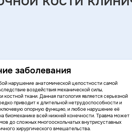
очной кости клини
ние заболевания
обой нарушение анатомической целостности самой
вследствие воздействия механической силы,
 костной ткани. Данная патология является серьезной
ередко приводит к длительной нетрудоспособности и
т ключевую опорную функцию, и любое нарушение её
на биомеханике всей нижней конечности. Травма может
омов до сложных многооскольчатых внутрисуставных
чного хирургического вмешательства.