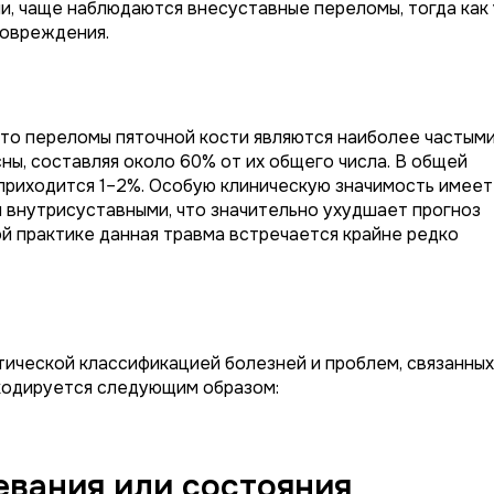
ни, чаще наблюдаются внесуставные переломы, тогда как 
повреждения.
что переломы пяточной кости являются наиболее частым
ы, составляя около 60% от их общего числа. В общей
приходится 1–2%. Особую клиническую значимость имеет
я внутрисуставными, что значительно ухудшает прогноз
й практике данная травма встречается крайне редко
ической классификацией болезней и проблем, связанных
 кодируется следующим образом:
вания или состояния