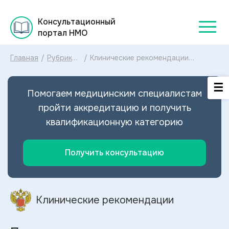
Консультационный
портал НМО
Главная
/
Рубрикатор
/
Клинические рекомендации
клинических
Переломы проксимального отдела
рекомендаций
бедренной кости МКБ-10:
2025
диагностика и лечение Переломов
Помогаем медицинским специалистам
проксимального отдела бедренной
кости 2025
пройти аккредитацию и получить
квалификационную категорию
Получить консультацию
Клинические рекомендации