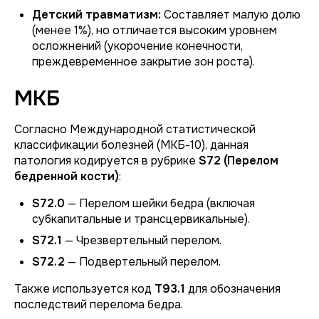
Детский травматизм:
Составляет малую долю
(менее 1%), но отличается высоким уровнем
осложнений (укорочение конечности,
преждевременное закрытие зон роста).
МКБ
Согласно Международной статистической
классификации болезней (МКБ-10), данная
патология кодируется в рубрике
S72 (Перелом
бедренной кости)
:
S72.0
— Перелом шейки бедра (включая
субкапитальные и трансцервикальные).
S72.1
— Чрезвертельный перелом.
S72.2
— Подвертельный перелом.
Также используется код
T93.1
для обозначения
последствий перелома бедра.