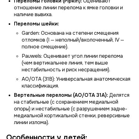
Переломы головки (Pipkin):
Оценивают
отношение линии перелома к ямке головки и
наличие вывиха.
Переломы шейки:
Garden:
Основана на степени смещения
отломков (I — неполный/вколоченный, IV —
полное смещение).
Pauwels:
Оценивает угол линии перелома
(чем вертикальнее линия, тем выше
нестабильность и риск несращения).
AO/OTA (31B):
Универсальная анатомическая
классификация.
Вертельные переломы (AO/OTA 31A):
Делятся
на стабильные (с сохранением медиальной
опоры) и нестабильные (с разрушением задне-
медиальной кортикальной стенки, реверсивные
линии излома).
Особенности у детей: