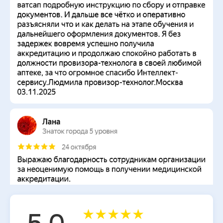
★
★
★
★
★