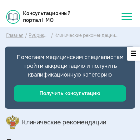
Консультационный
портал НМО
Главная
/
Рубрикатор
/
Клинические рекомендации
клинических
Патологические переломы,
рекомендаций
осложняющие остеопороз МКБ-10:
2025
диагностика и лечение
Помогаем медицинским специалистам
Патологических переломов,
осложняющих остеопороз 2025
пройти аккредитацию и получить
квалификационную категорию
Получить консультацию
Клинические рекомендации