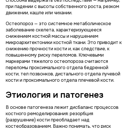
способна выдержать без последствий — например,
при падении с высоты собственного роста, резком
движении, кашле или чихании.
Остеопороз — это системное метаболическое
заболевание скелета, характеризующееся
снижением костной массы и нарушением
микроархитектоники костной ткани. Это приводит к
снижению прочности кости и, как следствие, к
повышенному риску переломов. Ключевыми
маркерами тяжелого остеопороза считаются
переломы проксимального отдела бедренной
кости, тел позвонков, дистального отдела лучевой
кости и проксимального отдела плечевой кости.
Этиология и патогенез
В основе патогенеза лежит дисбаланс процессов
костного ремоделирования: резорбция
(разрушение) кости преобладает над
костеобразованием. Важно понимать, что риск