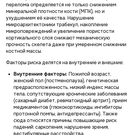
перелома определяется не только снижением
минеральной плотности кости (МПК), но и
ухудшением её качества. Нарушение
микроархитектоники трабекул, накопление
микроповреждений и увеличение пористости
кортикального слоя снижают механическую
прочность скелета даже при умеренном снижении
костной массы.
Факторы риска делятся на внутренние и внешние:
Внутренние факторы:
Пожилой возраст,
женский пол (постменопауза), генетическая
предрасположенность, низкий индекс массы
тела, сопутствующие хронические заболевания
(сахарный диабет, ревматоидный артрит), прием
медикаментов (глюкокортикоиды, ингибиторы
протонной помпы, антидепрессанты). Также
сюда относятся причины, повышающие риск
падений: саркопения, нарушение зрения,
вестибулярные расстройства.