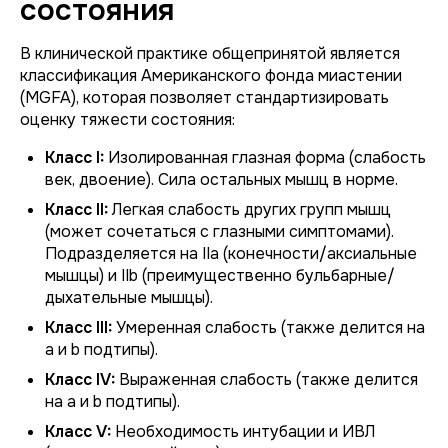
состояния
В клинической практике общепринятой является
классификация Американского фонда миастении
(MGFA), которая позволяет стандартизировать
оценку тяжести состояния:
Класс I:
Изолированная глазная форма (слабость
век, двоение). Сила остальных мышц в норме.
Класс II:
Легкая слабость других групп мышц
(может сочетаться с глазными симптомами).
Подразделяется на IIa (конечности/аксиальные
мышцы) и IIb (преимущественно бульбарные/
дыхательные мышцы).
Класс III:
Умеренная слабость (также делится на
a и b подтипы).
Класс IV:
Выраженная слабость (также делится
на a и b подтипы).
Класс V:
Необходимость интубации и ИВЛ