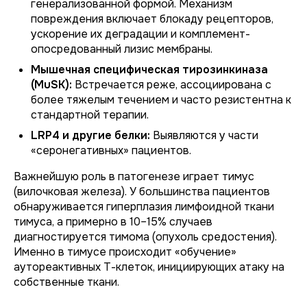
генерализованной формой. Механизм
повреждения включает блокаду рецепторов,
ускорение их деградации и комплемент-
опосредованный лизис мембраны.
Мышечная специфическая тирозинкиназа
(MuSK):
Встречается реже, ассоциирована с
более тяжелым течением и часто резистентна к
стандартной терапии.
LRP4 и другие белки:
Выявляются у части
«серонегативных» пациентов.
Важнейшую роль в патогенезе играет тимус
(вилочковая железа). У большинства пациентов
обнаруживается гиперплазия лимфоидной ткани
тимуса, а примерно в 10–15% случаев
диагностируется тимома (опухоль средостения).
Именно в тимусе происходит «обучение»
аутореактивных Т-клеток, инициирующих атаку на
собственные ткани.