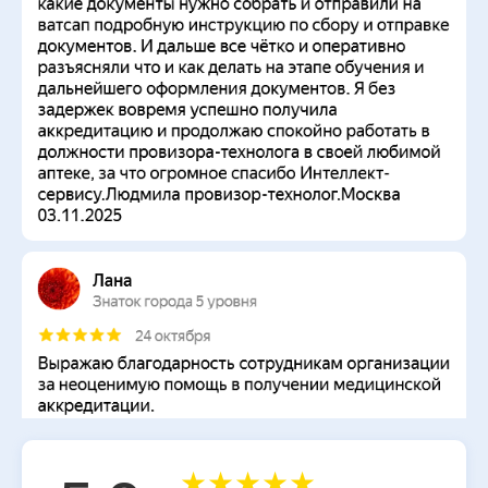
★
★
★
★
★