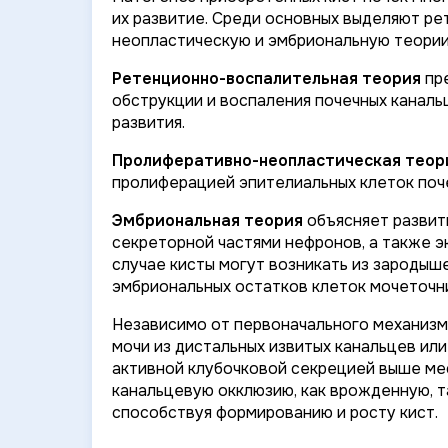
их развитие. Среди основных выделяют р
неопластическую и эмбриональную теории
Ретенционно-воспалительная теория
пре
обструкции и воспаления почечных каналь
развития.
Пролиферативно-неопластическая теор
пролиферацией эпителиальных клеток поч
Эмбриональная теория
объясняет развит
секреторной частями нефронов, а также э
случае кисты могут возникать из зародыш
эмбриональных остатков клеток мочеточни
Независимо от первоначального механизм
мочи из дистальных извитых канальцев ил
активной клубочковой секрецией выше мес
канальцевую окклюзию, как врожденную, т
способствуя формированию и росту кист.