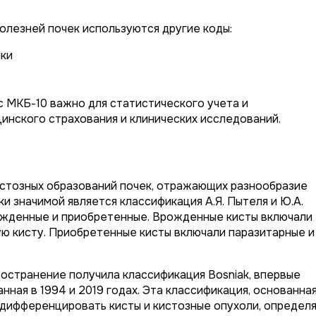
болезней почек используются другие коды:
чки
 МКБ-10 важно для статистического учета и
цинского страхования и клинических исследований.
стозных образований почек, отражающих разнообразие
и значимой является классификация А.Я. Пытеля и Ю.А.
врожденные и приобретенные. Врожденные кисты включали
тую кисту. Приобретенные кисты включали паразитарные и
остранение получила классификация Bosniak, впервые
ная в 1994 и 2019 годах. Эта классификация, основанна
 дифференцировать кисты и кистозные опухоли, определ