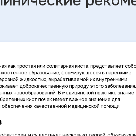
клинические реком
ая как простая или солитарная киста, представляет соб
нкостенное образование, формирующееся в паренхиме
 серозной жидкостью, вырабатываемой их внутренними
еркивает доброкачественную природу этого заболевания,
анных новообразований. В медицинской практике знание
бретенных кист почек имеет важное значение для
и обеспечения качественной медицинской помощи.
з
гофакторен, и существует несколько теорий, объясняющ