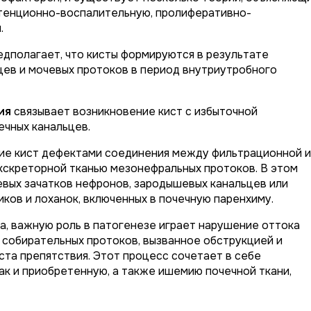
етенционно-воспалительную, пролиферативно-
.
дполагает, что кисты формируются в результате
цев и мочевых протоков в период внутриутробного
ия
связывает возникновение кист с избыточной
ечных канальцев.
ие кист дефектами соединения между фильтрационной и
кскреторной тканью мезонефральных протоков. В этом
евых зачатков нефронов, зародышевых канальцев или
ков и лоханок, включенных в почечную паренхиму.
а, важную роль в патогенезе играет нарушение оттока
и собирательных протоков, вызванное обструкцией и
та препятствия. Этот процесс сочетает в себе
ак и приобретенную, а также ишемию почечной ткани,