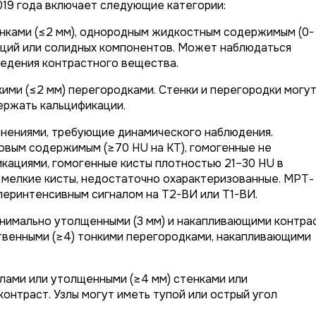
2019 года включает следующие категории:
нками (≤2 мм), однородным жидкостным содержимым (0-
каций или солидных компонентов. Может наблюдаться
ведения контрастного вещества.
кими (≤2 мм) перегородками. Стенки и перегородки могу
ержать кальцификации.
нениями, требующие динамического наблюдения.
овым содержимым (≥70 HU на КТ), гомогенные не
кациями, гомогенные кисты плотностью 21–30 HU в
 мелкие кисты, недостаточно охарактеризованные. МРТ-
перинтенсивным сигналом на Т2-ВИ или Т1-ВИ.
нимально утолщенными (3 мм) и накапливающими контра
твенными (≥4) тонкими перегородками, накапливающими
лами или утолщенными (≥4 мм) стенками или
онтраст. Узлы могут иметь тупой или острый угол