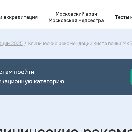
Московский врач
 и аккредитация
Тесты 
Московская медсестра
аций 2025
/
Клинические рекомендации Киста почки МКБ-
2024
стам пройти
икационную категорию