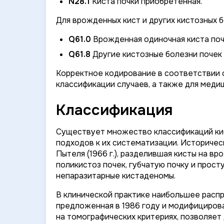
N28.1
Киста почки приобретенная.
Для врожденных кист и других кистозных 
Q61.0
Врожденная одиночная киста по
Q61.8
Другие кистозные болезни почек
Корректное кодирование в соответствии с
классификации случаев, а также для меди
Классификация
Существует множество классификаций ки
подходов к их систематизации. Историческ
Пытеля (1966 г.), разделившая кисты на 
поликистоз почек, губчатую почку и прос
непаразитарные кистаденомы.
В клинической практике наибольшее распр
предложенная в 1986 году и модифицирован
на томографических критериях, позволяет