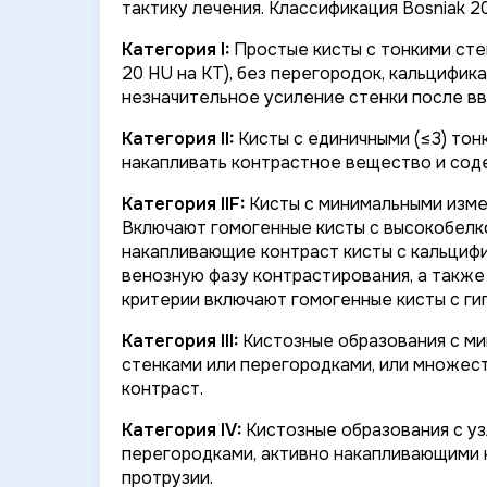
тактику лечения. Классификация Bosniak 
Категория I:
Простые кисты с тонкими сте
20 HU на КТ), без перегородок, кальцифи
незначительное усиление стенки после в
Категория II:
Кисты с единичными (≤3) тон
накапливать контрастное вещество и сод
Категория IIF:
Кисты с минимальными изме
Включают гомогенные кисты с высокобелк
накапливающие контраст кисты с кальцифи
венозную фазу контрастирования, а также
критерии включают гомогенные кисты с ги
Категория III:
Кистозные образования с ми
стенками или перегородками, или множес
контраст.
Категория IV:
Кистозные образования с уз
перегородками, активно накапливающими к
протрузии.