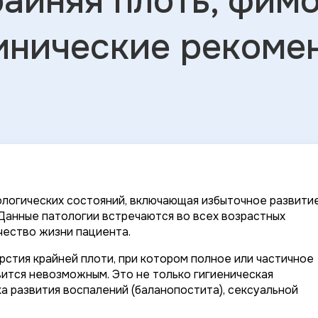
айняя плоть, фимо
инические рекоме
ологических состояний, включающая избыточное развити
 Данные патологии встречаются во всех возрастных
чество жизни пациента.
стия крайней плоти, при котором полное или частичное
ится невозможным. Это не только гигиеническая
а развития воспалений (баланопостита), сексуальной