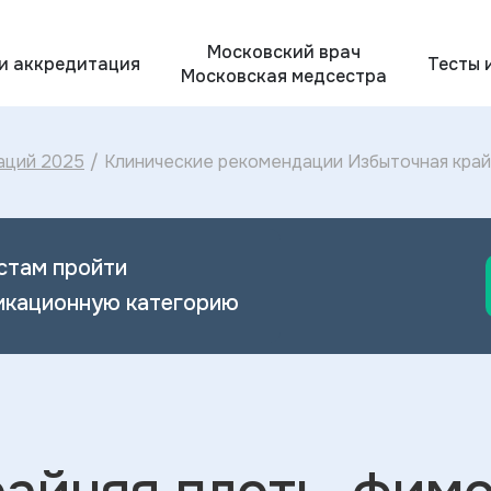
Московский врач
 и аккредитация
Тесты 
Московская медсестра
аций 2025
/
Клинические рекомендации Избыточная крайн
диагностика и лечение Избыточной крайней 
стам пройти
икационную категорию