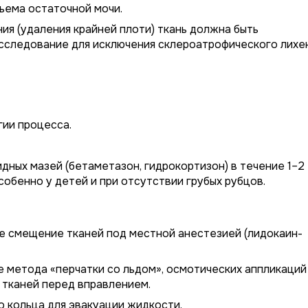
бъема остаточной мочи.
я (удаления крайней плоти) ткань должна быть
сследование для исключения склероатрофического лихе
гии процесса.
ных мазей (бетаметазон, гидрокортизон) в течение 1–2
собенно у детей и при отсутствии грубых рубцов.
 смещение тканей под местной анестезией (лидокаин-
 метода «перчатки со льдом», осмотических аппликаций
а тканей перед вправлением.
 кольца для эвакуации жидкости.