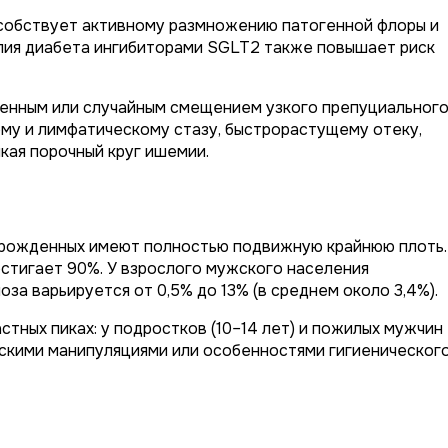
особствует активному размножению патогенной флоры и
пия диабета ингибиторами SGLT2 также повышает риск
венным или случайным смещением узкого препуциальног
ному и лимфатическому стазу, быстрорастущему отеку,
кая порочный круг ишемии.
орожденных имеют полностью подвижную крайнюю плоть.
стигает 90%. У взрослого мужского населения
за варьируется от 0,5% до 13% (в среднем около 3,4%).
тных пиках: у подростков (10–14 лет) и пожилых мужчин
инскими манипуляциями или особенностями гигиеническог