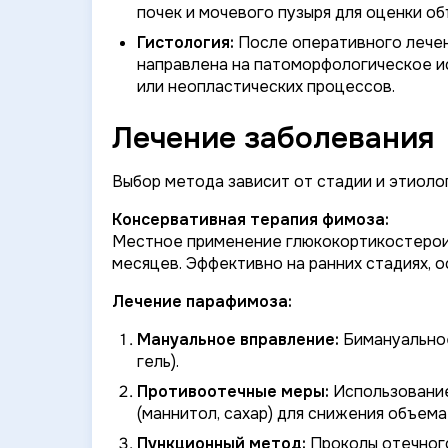
почек и мочевого пузыря для оценки о
Гистология:
После оперативного лечени
направлена на патоморфологическое и
или неопластических процессов.
Лечение заболевания
Выбор метода зависит от стадии и этиоло
Консервативная терапия фимоза:
Местное применение глюкокортикостероид
месяцев. Эффективно на ранних стадиях, о
Лечение парафимоза:
Мануальное вправление:
Бимануальное
гель).
Противоотечные меры:
Использование
(маннитол, сахар) для снижения объем
Пункционный метод:
Проколы отечного