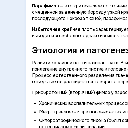
Парафимоз
— это критическое состояние
смещенной за венечную борозду узкой кра
последующего некроза тканей, парафимоз
Избыточная крайняя плоть
характеризует
выводиться свободно, однако излишек тка
Этиология и патогене
Развитие крайней плоти начинается на 8-
прилегание внутреннего листка к головке
Процесс естественного разделения тканей
отверстие не расширяется, говорят о пер
Приобретенный (вторичный) фимоз у взрос
Хронических воспалительных процессов
Микротравм кожи при половых актах ил
Склероатрофического лихена (облитер
потенциалом к малигнизации.