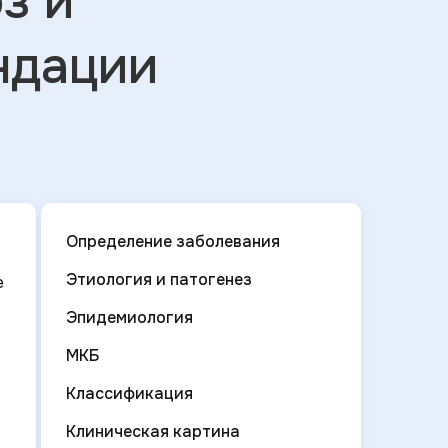
з и
ндации
Определение заболевания
Этиология и патогенез
е
Эпидемиология
МКБ
Классификация
Клиническая картина