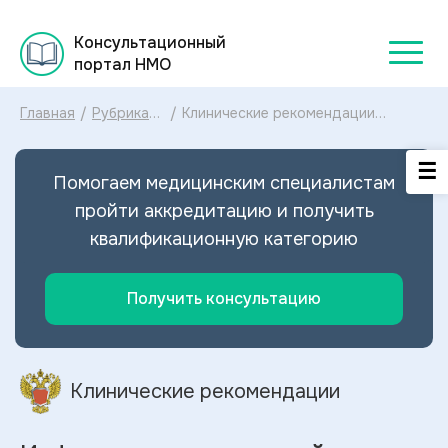
Консультационный
портал НМО
Главная
/
Рубрикатор
/
Клинические рекомендации
клинических
Инфекция мочевых путей при
рекомендаций
беременности МКБ-10:
2025
диагностика и лечение Инфекции
Помогаем медицинским специалистам
мочевых путей при беременности
2025
пройти аккредитацию и получить
квалификационную категорию
Получить консультацию
Клинические рекомендации