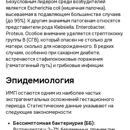
Безусловным лидером среди возбудителей
является
Escherichia coli
(кишечная палочка),
высеваемая в подавляющем большинстве случаев
(до 95%). К другим значимым патогенам относятся
представители рода
Klebsiella, Enterobacter,
Proteus
. Особое внимание уделяется стрептококку
группы В (СГВ), который опасен не столько для
матери, сколько для новорожденного. В редких
случаях, особенно при сахарном диабете,
встречаются стафилококковые поражения
(гематогенный путь) и грибковые инфекции.
Эпидемиология
ИМП остаются одним из наиболее частых
экстрагенитальных осложнений гестационного
периода. Статистические данные указывают на
следующие закономерности:
Бессимптомная бактериурия (ББ):
Встречается у 2–7% беременных, причем пик