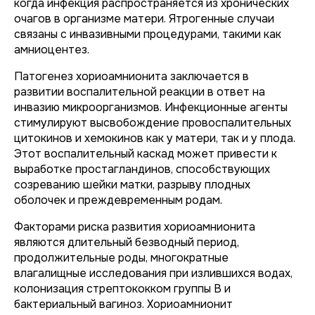
когда инфекция распространяется из хронических
очагов в организме матери. Ятрогенные случаи
связаны с инвазивными процедурами, такими как
амниоцентез.
Патогенез хориоамнионита заключается в
развитии воспалительной реакции в ответ на
инвазию микроорганизмов. Инфекционные агенты
стимулируют высвобождение провоспалительных
цитокинов и хемокинов как у матери, так и у плода.
Этот воспалительный каскад может привести к
выработке простагландинов, способствующих
созреванию шейки матки, разрыву плодных
оболочек и преждевременным родам.
Факторами риска развития хориоамнионита
являются длительный безводный период,
продолжительные роды, многократные
влагалищные исследования при излившихся водах,
колонизация стрептококком группы B и
бактериальный вагиноз. Хориоамнионит