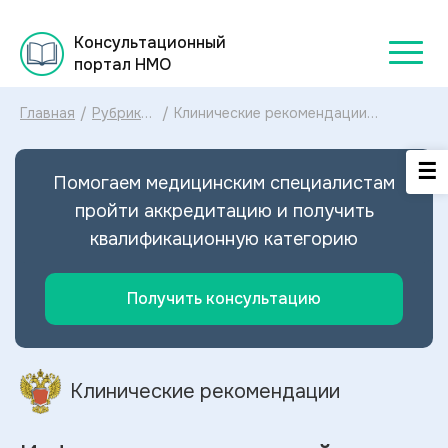
Консультационный
портал НМО
Главная
/
Рубрикатор
/
Клинические рекомендации
клинических
Инфекции амниотической полости
рекомендаций
и плодных оболочек МКБ-10:
2025
диагностика и лечение Инфекций
Помогаем медицинским специалистам
амниотической полости и плодных
оболочек 2023
пройти аккредитацию и получить
квалификационную категорию
Получить консультацию
Клинические рекомендации