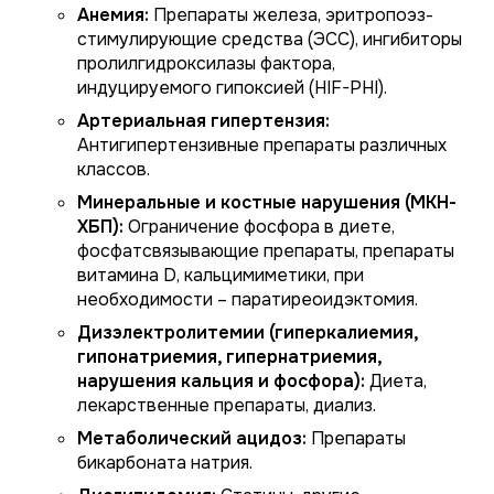
Анемия:
Препараты железа, эритропоэз-
стимулирующие средства (ЭСС), ингибиторы
пролилгидроксилазы фактора,
индуцируемого гипоксией (HIF-PHI).
Артериальная гипертензия:
Антигипертензивные препараты различных
классов.
Минеральные и костные нарушения (МКН-
ХБП):
Ограничение фосфора в диете,
фосфатсвязывающие препараты, препараты
витамина D, кальцимиметики, при
необходимости – паратиреоидэктомия.
Дизэлектролитемии (гиперкалиемия,
гипонатриемия, гипернатриемия,
нарушения кальция и фосфора):
Диета,
лекарственные препараты, диализ.
Метаболический ацидоз:
Препараты
бикарбоната натрия.