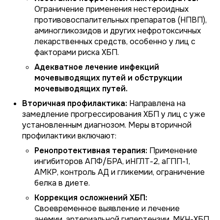
Ограничение применения нестероидных
противовоспалительных препаратов (НПВП),
аминогликозидов и других нефротоксичных
лекарственных средств, особенно у лиц с
факторами риска ХБП.
Адекватное лечение инфекций
мочевыводящих путей и обструкции
мочевыводящих путей.
Вторичная профилактика:
Направлена на
замедление прогрессирования ХБП у лиц с уже
установленным диагнозом. Меры вторичной
профилактики включают:
Ренопротективная терапия:
Применение
ингибиторов АПФ/БРА, иНГЛТ-2, аГПП-1,
АМКР, контроль АД и гликемии, ограничение
белка в диете.
Коррекция осложнений ХБП:
Своевременное выявление и лечение
анемии, артериальной гипертензии, МКН-ХБП