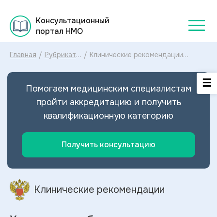
Консультационный
портал НМО
Главная
/
Рубрикатор
/
Клинические рекомендации
клинических
Хроническая болезнь почек у
рекомендаций
взрослых МКБ-10: диагностика и
2025
лечение Хронической болезни
Помогаем медицинским специалистам
почек у взрослых 2024
пройти аккредитацию и получить
квалификационную категорию
Получить консультацию
Клинические рекомендации