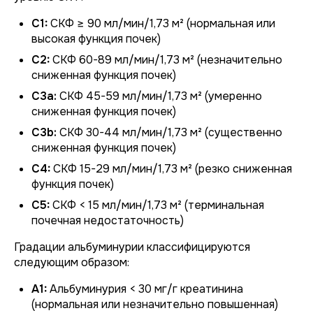
C1:
СКФ ≥ 90 мл/мин/1,73 м² (нормальная или
высокая функция почек)
C2:
СКФ 60-89 мл/мин/1,73 м² (незначительно
сниженная функция почек)
C3a:
СКФ 45-59 мл/мин/1,73 м² (умеренно
сниженная функция почек)
C3b:
СКФ 30-44 мл/мин/1,73 м² (существенно
сниженная функция почек)
C4:
СКФ 15-29 мл/мин/1,73 м² (резко сниженная
функция почек)
C5:
СКФ < 15 мл/мин/1,73 м² (терминальная
почечная недостаточность)
Градации альбуминурии классифицируются
следующим образом:
A1:
Альбуминурия < 30 мг/г креатинина
(нормальная или незначительно повышенная)