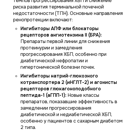
темпов прогрессирования ХБП и снижение
риска развития терминальной почечной
недостаточности (ТПН). Основные направления
ренопротекции включают:
Ингибиторы АПФ или блокаторы
рецепторов ангиотензина II (БРА):
Препараты первой линии для снижения
протеинурии и замедления
прогрессирования ХБП, особенно при
диабетической нефропатии и
гипертонической болезни почек.
Ингибиторы натрий-глюкозного
котранспортера 2 (иНГЛТ-2) и агонисты
рецепторов глюкагоноподобного
пептида-1 (аГПП-1):
Новые классы
препаратов, показавшие эффективность в
замедлении прогрессирования
диабетической и недиабетической ХБП,
особенно у пациентов с сахарным диабетом
2 типа.