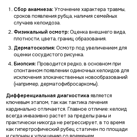
Сбор анамнеза:
Уточнение характера травмы,
сроков появления рубца, наличия семейных
случаев келоидоза.
Физикальный осмотр:
Оценка внешнего вида,
плотности, цвета, границ образования.
Дерматоскопия:
Осмотр под увеличением для
оценки сосудистого рисунка.
Биопсия:
Проводится редко, в основном при
спонтанном появлении одиночных келоидов для
исключения злокачественных новообразований
(например, дерматофибросаркомы).
Дифференциальная диагностика
является
ключевым этапом, так как тактика лечения
кардинально отличается. Главное отличие: келоид
всегда инвазивно растет за пределы раны и
практически никогда не регрессирует, в то время
как гипертрофический рубец статичен по площади
и склонен к улучшению со временем.