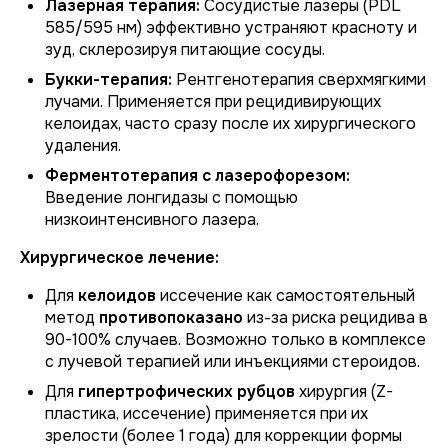
Лазерная терапия:
Сосудистые лазеры (PDL
585/595 нм) эффективно устраняют красноту и
зуд, склерозируя питающие сосуды.
Букки-терапия:
Рентгенотерапия сверхмягкими
лучами. Применяется при рецидивирующих
келоидах, часто сразу после их хирургического
удаления.
Ферментотерапия с лазерофорезом:
Введение лонгидазы с помощью
низкоинтенсивного лазера.
Хирургическое лечение:
Для
келоидов
иссечение как самостоятельный
метод
противопоказано
из-за риска рецидива в
90-100% случаев. Возможно только в комплексе
с лучевой терапией или инъекциями стероидов.
Для
гипертрофических рубцов
хирургия (Z-
пластика, иссечение) применяется при их
зрелости (более 1 года) для коррекции формы