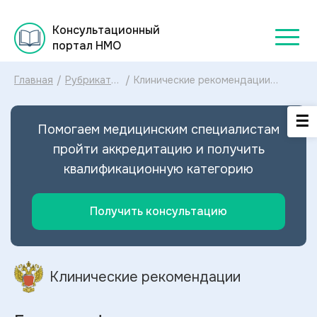
Консультационный
портал НМО
Главная
/
Рубрикатор
/
Клинические рекомендации
клинических
Гипертрофические изменения
рекомендаций
кожи МКБ-10: диагностика и
2025
лечение Гипертрофических
Помогаем медицинским специалистам
изменений кожи 2025
пройти аккредитацию и получить
квалификационную категорию
Получить консультацию
Клинические рекомендации