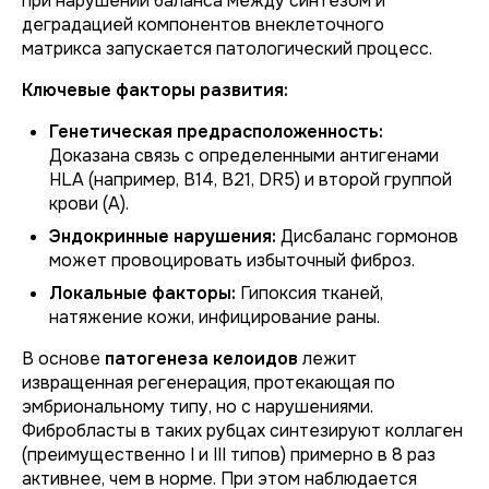
при нарушении баланса между синтезом и
деградацией компонентов внеклеточного
матрикса запускается патологический процесс.
Ключевые факторы развития:
Генетическая предрасположенность:
Доказана связь с определенными антигенами
HLA (например, B14, B21, DR5) и второй группой
крови (A).
Эндокринные нарушения:
Дисбаланс гормонов
может провоцировать избыточный фиброз.
Локальные факторы:
Гипоксия тканей,
натяжение кожи, инфицирование раны.
В основе
патогенеза келоидов
лежит
извращенная регенерация, протекающая по
эмбриональному типу, но с нарушениями.
Фибробласты в таких рубцах синтезируют коллаген
(преимущественно I и III типов) примерно в 8 раз
активнее, чем в норме. При этом наблюдается