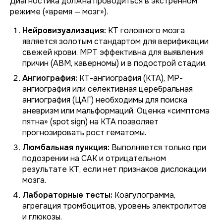
Диагностика должна проводиться в экстренном
режиме («время — мозг»).
Нейровизуализация:
КТ головного мозга
является золотым стандартом для верификации
свежей крови. МРТ эффективна для выявления
причин (АВМ, каверномы) и в подострой стадии.
Ангиография:
КТ-ангиография (КТА), МР-
ангиография или селективная церебральная
ангиография (ЦАГ) необходимы для поиска
аневризм или мальформаций. Оценка «симптома
пятна» (spot sign) на КТА позволяет
прогнозировать рост гематомы.
Люмбальная пункция:
Выполняется только при
подозрении на САК и отрицательном
результате КТ, если нет признаков дислокации
мозга.
Лабораторные тесты:
Коагулограмма,
агрегация тромбоцитов, уровень электролитов
и глюкозы.