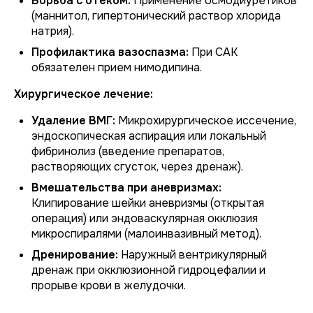
Борьба с отеком:
Применение осмодиуретиков
(маннитол, гипертонический раствор хлорида
натрия).
Профилактика вазоспазма:
При САК
обязателен прием нимодипина.
Хирургическое лечение:
Удаление ВМГ:
Микрохирургическое иссечение,
эндоскопическая аспирация или локальный
фибринолиз (введение препаратов,
растворяющих сгусток, через дренаж).
Вмешательства при аневризмах:
Клипирование шейки аневризмы (открытая
операция) или эндоваскулярная окклюзия
микроспиралями (малоинвазивный метод).
Дренирование:
Наружный вентрикулярный
дренаж при окклюзионной гидроцефалии и
прорыве крови в желудочки.