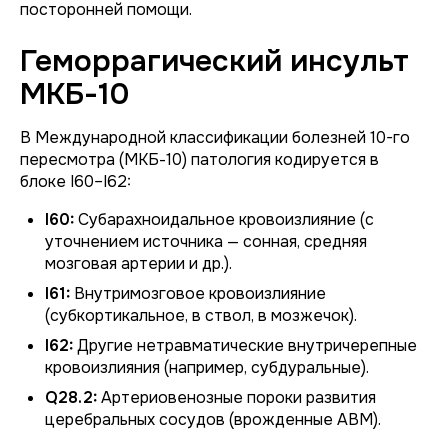
посторонней помощи.
Геморрагический инсульт
МКБ-10
В Международной классификации болезней 10-го
пересмотра (МКБ-10) патология кодируется в
блоке I60–I62:
I60:
Субарахноидальное кровоизлияние (с
уточнением источника — сонная, средняя
мозговая артерии и др.).
I61:
Внутримозговое кровоизлияние
(субкортикальное, в ствол, в мозжечок).
I62:
Другие нетравматические внутричерепные
кровоизлияния (например, субдуральные).
Q28.2:
Артериовенозные пороки развития
церебральных сосудов (врожденные АВМ).