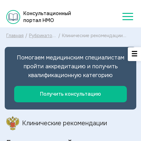
Консультационный
портал НМО
Главная
/
Рубрикатор
/
Клинические рекомендации
клинических
Геморрагический инсульт
рекомендаций
МКБ-10: диагностика и лечение
2025
Геморрагического инсульта
Помогаем медицинским специалистам
2025
пройти аккредитацию и получить
квалификационную категорию
Получить консультацию
Клинические рекомендации