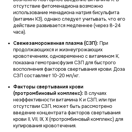
отсутствие фитоменадиона возможно
использование менадиона натрия бисульфита
(витамин К3), однако следует учитывать, что его
действие развивается медленнее (через 8-24
часа).
Свежезамороженная плазма (СЗП):
При
продолжающихся и жизнеугрожающих
кровотечениях, одновременно с витамином К,
показана гемотрансфузия СЗП для быстрого
восполнения факторов свертывания крови. Доза
СЗП составляет 10-20 мл/кг.
Факторы свертывания крови
(протромбиновый комплекс):
В случаях
неэффективности витамина К и СЗП, или при
отсутствии СЗП, может быть рассмотрено
введение концентрата факторов свертывания
крови II, VII, IX, X (протромбиновый комплекс) для
купирования кровотечения.