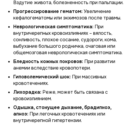
Вздутие живота, болезненность при пальпации.
Прогрессирование гематом:
Увеличение
кефалогематомы или экхимозов после травмы.
Неврологическая симптоматика:
При
внутричерепных кровоизлияниях – вялость,
сонливость, плохое сосание, судороги, кома,
выбухание большого родничка, очаговая или
общемозговая неврологическая симптоматика.
Бледность кожных покровов:
При развитии
анемии вследствие кровопотери.
Гиповолемический шок:
При массивных
кровотечениях.
Лихорадка:
Реже, может быть связана с
кровоизлиянием.
Одышка, стонущее дыхание, брадипноэ,
апноэ:
При легочных кровотечениях или
внутричерепной гипертензии.