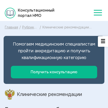
Консультационный
портал НМО
Главная
/
Рубрикатор
/
Клинические рекомендации
клинических
Геморрагическая болезнь плода и
рекомендаций
новорожденного МКБ-10:
2025
диагностика и лечение
Помогаем медицинским специалистам
Геморрагической болезни плода и
новорожденного 2025
пройти аккредитацию и получить
квалификационную категорию
Получить консультацию
Клинические рекомендации