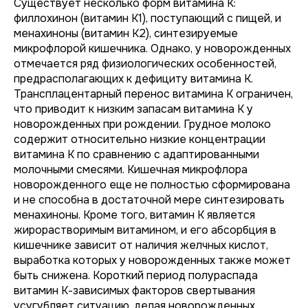
Существует несколько форм витамина К:
филлохинон (витамин К1), поступающий с пищей, и
менахиноны (витамин К2), синтезируемые
микрофлорой кишечника. Однако, у новорожденных
отмечается ряд физиологических особенностей,
предрасполагающих к дефициту витамина К.
Трансплацентарный перенос витамина К ограничен,
что приводит к низким запасам витамина К у
новорожденных при рождении. Грудное молоко
содержит относительно низкие концентрации
витамина К по сравнению с адаптированными
молочными смесями. Кишечная микрофлора
новорожденного еще не полностью сформирована
и не способна в достаточной мере синтезировать
менахиноны. Кроме того, витамин К является
жирорастворимым витамином, и его абсорбция в
кишечнике зависит от наличия желчных кислот,
выработка которых у новорожденных также может
быть снижена. Короткий период полураспада
витамин К-зависимых факторов свертывания
усугубляет ситуацию, делая новорожденных