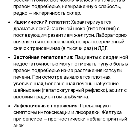
правом подреберье, невыраженную слабость,
редко — иктеричность склер.
Ишемический гепатит:
Характеризуется
драматической картиной шока (гипотензия) с
последующим развитием желтухи. Лабораторно
выявляется колоссальный, но кратковременный
скачок трансаминаз (в тысячи раз) и ЛДГ.
Застойная гепатопатия:
Пациенты с сердечной
недостаточностью могут отмечать тупую боль в
правом подреберье из-за растяжения капсулы
печени. При осмотре выявляется плотная,
увеличенная, болезненная печень, набухание
шейных вен (гепатоюгулярный рефлюкс), асцит с
высоким градиентом альбумина.
Инфекционные поражения:
Превалируют
симптомы интоксикации и лихорадки. Желтуха
при сепсисе — прогностически неблагоприятный
знак.