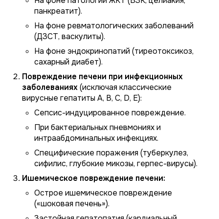
На фоне патологии ЖКТ (ВЗК, целиакия,
панкреатит).
На фоне ревматологических заболеваний
(ДЗСТ, васкулиты).
На фоне эндокринопатий (тиреотоксикоз,
сахарный диабет).
Повреждение печени при инфекционных
заболеваниях
(исключая классические
вирусные гепатиты A, B, C, D, E):
Сепсис-индуцированное повреждение.
При бактериальных пневмониях и
интраабдоминальных инфекциях.
Специфические поражения (туберкулез,
сифилис, глубокие микозы, герпес-вирусы).
Ишемическое повреждение печени:
Острое ишемическое повреждение
(«шоковая печень»).
Застойная гепатопатия (кардиальный