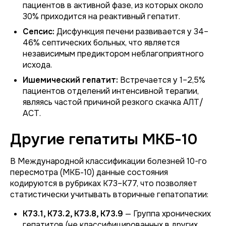
пациентов в активной фазе, из которых около
30% приходится на реактивный гепатит.
Сепсис:
Дисфункция печени развивается у 34–
46% септических больных, что является
независимым предиктором неблагоприятного
исхода.
Ишемический гепатит:
Встречается у 1–2,5%
пациентов отделений интенсивной терапии,
являясь частой причиной резкого скачка АЛТ/
АСТ.
Другие гепатиты МКБ-10
В Международной классификации болезней 10-го
пересмотра (МКБ-10) данные состояния
кодируются в рубриках К73–К77, что позволяет
статистически учитывать вторичные гепатопатии:
К73.1, К73.2, К73.8, К73.9
— Группа хронических
гепатитов (не классифицированных в других