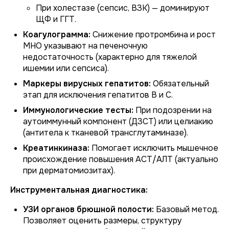
При
холестазе
(сепсис, ВЗК) — доминируют
ЩФ и ГГТ.
Коагулограмма:
Снижение протромбина и рост
МНО указывают на печеночную
недостаточность (характерно для тяжелой
ишемии или сепсиса).
Маркеры вирусных гепатитов:
Обязательный
этап для исключения гепатитов В и С.
Иммунологические тесты:
При подозрении на
аутоиммунный компонент (ДЗСТ) или целиакию
(антитела к тканевой трансглутаминазе).
Креатинкиназа:
Помогает исключить мышечное
происхождение повышения АСТ/АЛТ (актуально
при дерматомиозитах).
Инструментальная диагностика:
УЗИ органов брюшной полости:
Базовый метод.
Позволяет оценить размеры, структуру