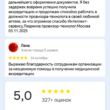
★
★
★
★
★
5,0
327
+ оценок