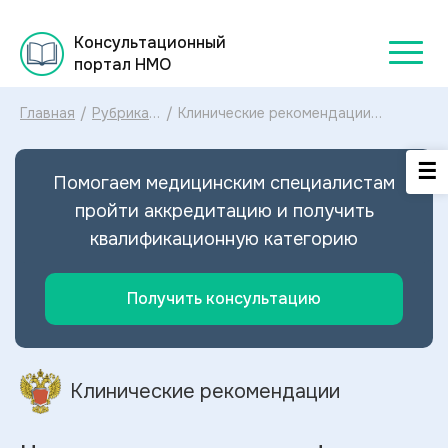
Консультационный
портал НМО
Главная
/
Рубрикатор
/
Клинические рекомендации
клинических
Цитомегаловирусная инфекция
рекомендаций
ЦМВИ у взрослых МКБ-10:
2025
диагностика и лечение
Помогаем медицинским специалистам
Цитомегаловирусной инфекции
ЦМВИ у взрослых 2025
пройти аккредитацию и получить
квалификационную категорию
Получить консультацию
Клинические рекомендации