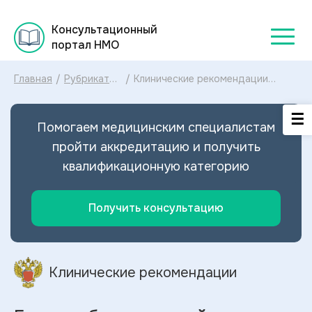
Консультационный
портал НМО
Главная
/
Рубрикатор
/
Клинические рекомендации
клинических
Болезни бартолиновой железы
рекомендаций
МКБ-10: диагностика и лечение
2025
Болезней бартолиновой железы
Помогаем медицинским специалистам
2023
пройти аккредитацию и получить
квалификационную категорию
Получить консультацию
Клинические рекомендации