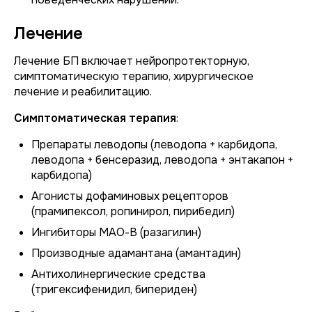
Лечение
Лечение БП включает нейропротекторную,
симптоматическую терапию, хирургическое
лечение и реабилитацию.
Симптоматическая терапия
:
Препараты леводопы (леводопа + карбидопа,
леводопа + бенсеразид, леводопа + энтакапон +
карбидопа)
Агонисты дофаминовых рецепторов
(прамипексол, ропинирол, пирибедил)
Ингибиторы МАО-B (разагилин)
Производные адамантана (амантадин)
Антихолинергические средства
(тригексифенидил, бипериден)