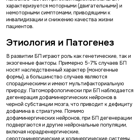
характеризуется моторными (двигательными) и
немоторными симптомами, приводящими к
инвалидизации и снижению качества жизни
пациентов.
Этиология и Патогенез
В развитии БП играют роль как генетические, так и
экзогенные факторы. Примерно 5-7% случаев БП
носят наследственный характер (моногенные
формы), а большинство случаев являются
спорадическими и имеют мультифакториальную
природу. Патоморфологически при БП наблюдается
дегенерация дофаминергических нейронов в
черной субстанции мозга, что приводит к дефициту
дофамина в стриатуме. Помимо
дофаминергических нейронов, при БП дегенерации
подвергаются и другие нейрональные популяции,
включая норадренергические,
серотонинергические и холинергические системы,