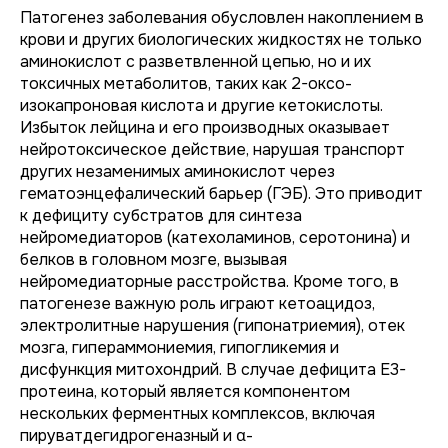
Патогенез заболевания обусловлен накоплением в
крови и других биологических жидкостях не только
аминокислот с разветвленной цепью, но и их
токсичных метаболитов, таких как 2-оксо-
изокапроновая кислота и другие кетокислоты.
Избыток лейцина и его производных оказывает
нейротоксическое действие, нарушая транспорт
других незаменимых аминокислот через
гематоэнцефалический барьер (ГЭБ). Это приводит
к дефициту субстратов для синтеза
нейромедиаторов (катехоламинов, серотонина) и
белков в головном мозге, вызывая
нейромедиаторные расстройства. Кроме того, в
патогенезе важную роль играют кетоацидоз,
электролитные нарушения (гипонатриемия), отек
мозга, гипераммониемия, гипогликемия и
дисфункция митохондрий. В случае дефицита E3-
протеина, который является компонентом
нескольких ферментных комплексов, включая
пируватдегидрогеназный и α-