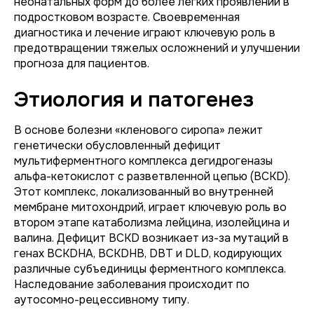
неонатальных форм до более легких проявлений в
подростковом возрасте. Своевременная
диагностика и лечение играют ключевую роль в
предотвращении тяжелых осложнений и улучшении
прогноза для пациентов.
Этиология и патогенез
В основе болезни «кленового сиропа» лежит
генетически обусловленный дефицит
мультиферментного комплекса дегидрогеназы
альфа-кетокислот с разветвленной цепью (BCKD).
Этот комплекс, локализованный во внутренней
мембране митохондрий, играет ключевую роль во
втором этапе катаболизма лейцина, изолейцина и
валина. Дефицит BCKD возникает из-за мутаций в
генах
BCKDHA
,
BCKDHB
,
DBT
и
DLD
, кодирующих
различные субъединицы ферментного комплекса.
Наследование заболевания происходит по
аутосомно-рецессивному типу.