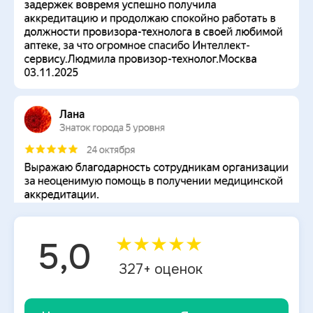
★
★
★
★
★
5,0
327
+ оценок