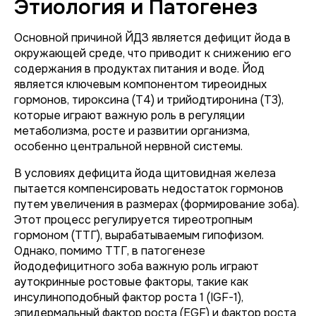
Этиология и Патогенез
Основной причиной ЙДЗ является дефицит йода в
окружающей среде, что приводит к снижению его
содержания в продуктах питания и воде. Йод
является ключевым компонентом тиреоидных
гормонов, тироксина (T4) и трийодтиронина (T3),
которые играют важную роль в регуляции
метаболизма, росте и развитии организма,
особенно центральной нервной системы.
В условиях дефицита йода щитовидная железа
пытается компенсировать недостаток гормонов
путем увеличения в размерах (формирование зоба).
Этот процесс регулируется тиреотропным
гормоном (ТТГ), вырабатываемым гипофизом.
Однако, помимо ТТГ, в патогенезе
йододефицитного зоба важную роль играют
аутокринные ростовые факторы, такие как
инсулиноподобный фактор роста 1 (IGF-1),
эпидермальный фактор роста (EGF) и фактор роста