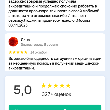
★
★
★
★
★
5,0
327
+ оценок