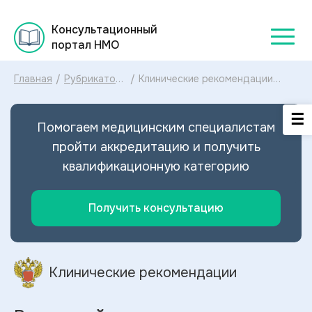
Консультационный
портал НМО
Главная
/
Рубрикатор
/
Клинические рекомендации
клинических
Вывих шейного позвонка
рекомендаций
МКБ-10: диагностика и лечение
2025
Вывиха шейного позвонка 2024
Помогаем медицинским специалистам
пройти аккредитацию и получить
квалификационную категорию
Получить консультацию
Клинические рекомендации