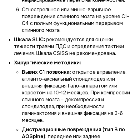
нефиксированные переломы конечностей.
Огнестрельное или минно-взрывное
повреждение спинного мозга на уровне С1-
С4 с полным функциональным перерывом
спинного мозга.
Шкала SLIC:
рекомендуется для оценки
тяжести травмы ПДС и определения тактики
лечения. Шкала CSISS не рекомендована.
Хирургические методики:
Вывих С1 позвонка:
открытое вправление,
атланто-аксиальный спондилодез или
внешняя фиксация Гало-аппаратом или
корсетом на 10-12 месяцев. При компрессии
спинного мозга – декомпрессия и
спондилодез, при необходимости
ламинэктомия и внешняя фиксация на 3-6
месяцев.
Дистракционные повреждения (тип B по
AOSpine):
переднее или заднее