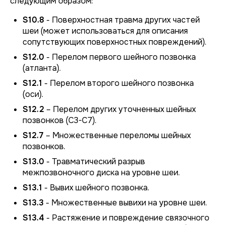
следующим образом:
S10.8
- Поверхностная травма других частей
шеи (может использоваться для описания
сопутствующих поверхностных повреждений).
S12.0
- Перелом первого шейного позвонка
(атланта).
S12.1
- Перелом второго шейного позвонка
(оси).
S12.2
– Перелом других уточненных шейных
позвонков (С3-С7).
S12.7
– Множественные переломы шейных
позвонков.
S13.0
- Травматический разрыв
межпозвоночного диска на уровне шеи.
S13.1
- Вывих шейного позвонка.
S13.3
- Множественные вывихи на уровне шеи.
S13.4
- Растяжение и повреждение связочного