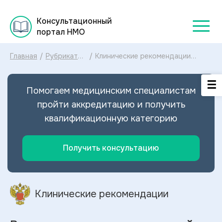
Консультационный
портал НМО
Главная
/
Рубрикатор
/
Клинические рекомендации
клинических
Врожденная катаракта у детей
рекомендаций
МКБ-10: диагностика и лечение
2025
Врожденной катаракты у детей
Помогаем медицинским специалистам
2025
пройти аккредитацию и получить
квалификационную категорию
Получить консультацию
Клинические рекомендации