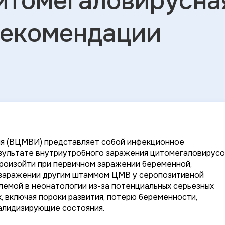
итомегаловирусна
рекомендации
я (ВЦМВИ) представляет собой инфекционное
езультате внутриутробного заражения цитомегаловирус
роизойти при первичном заражении беременной,
 заражении другим штаммом ЦМВ у серопозитивной
емой в неонатологии из-за потенциальных серьезных
 включая пороки развития, потерю беременности,
алидизирующие состояния.