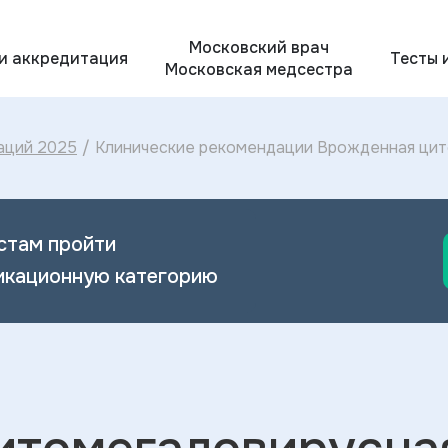
Московский врач
 и аккредитация
Тесты 
Московская медсестра
аций 2025
/
Клинические рекомендации Врожденная цит
диагностика и лечение Врожденной цитоме
стам пройти
икационную категорию