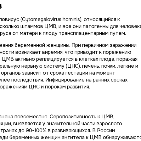
з
ирус (Cytomegalovirus hominis), относящийся к
колько штаммов ЦМВ, и все они патогенны для человека
руса от матери к плоду трансплацентарным путем.
вания беременной женщины. При первичном заражении
ности возникает виремия, что приводит к поражению
. ЦМВ активно реплицируется в клетках плода, поражая
ральную нервную систему (ЦНС), печень, почки, легкие и
 органов зависит от срока гестации на момент
елее последствия. Инфицирование на ранних сроках
оражениям ЦНС и порокам развития.
анена повсеместно. Серопозитивность к ЦМВ,
ции, выявляется у значительной части взрослого
странах до 90-100% в развивающихся. В России
реди беременных женщин антитела к ЦМВ обнаруживают