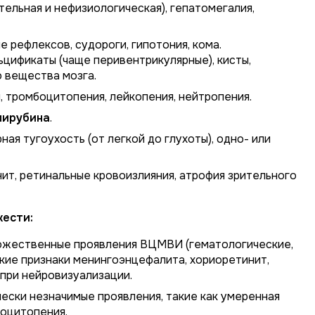
тельная и нефизиологическая), гепатомегалия,
 рефлексов, судороги, гипотония, кома.
цификаты (чаще перивентрикулярные), кисты,
 вещества мозга.
, тромбоцитопения, лейкопения, нейтропения.
лирубина
.
ая тугоухость (от легкой до глухоты), одно- или
ит, ретинальные кровоизлияния, атрофия зрительного
жести:
жественные проявления ВЦМВИ (гематологические,
кие признаки менингоэнцефалита, хориоретинит,
при нейровизуализации.
ески незначимые проявления, такие как умеренная
боцитопения.