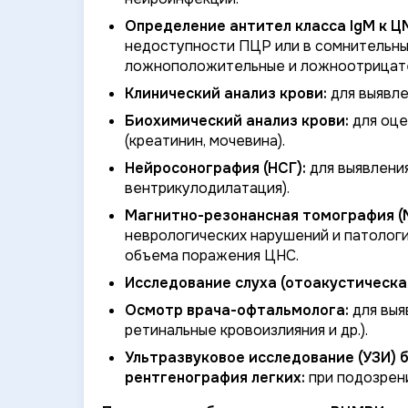
Определение антител класса IgM к Ц
недоступности ПЦР или в сомнительны
ложноположительные и ложноотрицате
Клинический анализ крови:
для выявле
Биохимический анализ крови:
для оце
(креатинин, мочевина).
Нейросонография (НСГ):
для выявления
вентрикулодилатация).
Магнитно-резонансная томография (М
неврологических нарушений и патологи
объема поражения ЦНС.
Исследование слуха (отоакустическа
Осмотр врача-офтальмолога:
для выя
ретинальные кровоизлияния и др.).
Ультразвуковое исследование (УЗИ) 
рентгенография легких:
при подозрени