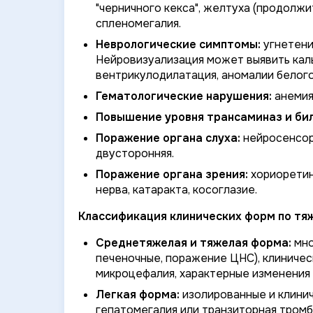
"черничного кекса", желтуха (продолжи
спленомегалия.
Неврологические симптомы:
угнетение
Нейровизуализация может выявить каль
вентрикулодилатация, аномалии белого
Гематологические нарушения:
анемия
Повышение уровня трансаминаз и би
Поражение органа слуха:
нейросенсорн
двусторонняя.
Поражение органа зрения:
хориоретин
нерва, катаракта, косоглазие.
Классификация клинических форм по тя
Среднетяжелая и тяжелая форма:
мно
печеночные, поражение ЦНС), клиничес
микроцефалия, характерные изменения 
Легкая форма:
изолированные и клинич
гепатомегалия или транзиторная тром