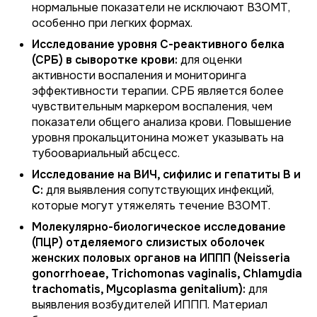
нормальные показатели не исключают ВЗОМТ,
особенно при легких формах.
Исследование уровня С-реактивного белка
(СРБ) в сыворотке крови:
для оценки
активности воспаления и мониторинга
эффективности терапии. СРБ является более
чувствительным маркером воспаления, чем
показатели общего анализа крови. Повышение
уровня прокальцитонина может указывать на
тубоовариальный абсцесс.
Исследование на ВИЧ, сифилис и гепатиты В и
С:
для выявления сопутствующих инфекций,
которые могут утяжелять течение ВЗОМТ.
Молекулярно-биологическое исследование
(ПЦР) отделяемого слизистых оболочек
женских половых органов на ИППП (
Neisseria
gonorrhoeae
,
Trichomonas vaginalis
,
Chlamydia
trachomatis
,
Mycoplasma genitalium
):
для
выявления возбудителей ИППП. Материал