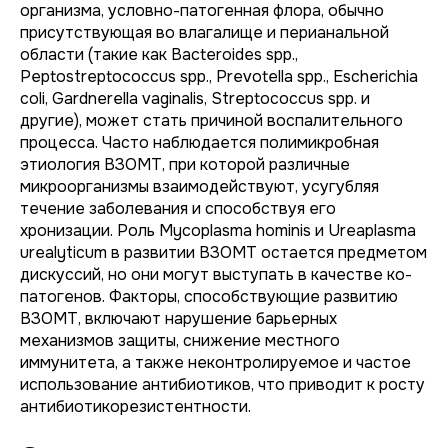
организма, условно-патогенная флора, обычно
присутствующая во влагалище и перианальной
области (такие как
Bacteroides spp.
,
Peptostreptococcus spp.
,
Prevotella spp.
,
Escherichia
coli
,
Gardnerella vaginalis
,
Streptococcus spp.
и
другие), может стать причиной воспалительного
процесса. Часто наблюдается полимикробная
этиология ВЗОМТ, при которой различные
микроорганизмы взаимодействуют, усугубляя
течение заболевания и способствуя его
хронизации. Роль
Mycoplasma hominis
и
Ureaplasma
urealyticum
в развитии ВЗОМТ остается предметом
дискуссий, но они могут выступать в качестве ко-
патогенов. Факторы, способствующие развитию
ВЗОМТ, включают нарушение барьерных
механизмов защиты, снижение местного
иммунитета, а также неконтролируемое и частое
использование антибиотиков, что приводит к росту
антибиотикорезистентности.