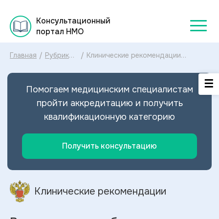
Консультационный
портал НМО
Главная
/
Рубрикатор
/
Клинические рекомендации
клинических
Воспалительные болезни женских
рекомендаций
тазовых органов МКБ-10:
2025
диагностика и лечение
Помогаем медицинским специалистам
Воспалительных болезней женских
тазовых органов 2024
пройти аккредитацию и получить
квалификационную категорию
Получить консультацию
Клинические рекомендации