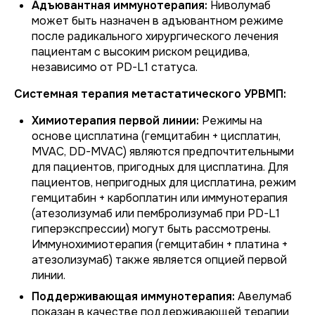
Адъювантная иммунотерапия:
Ниволумаб
может быть назначен в адъювантном режиме
после радикального хирургического лечения
пациентам с высоким риском рецидива,
независимо от PD-L1 статуса.
Системная терапия метастатического УРВМП:
Химиотерапия первой линии:
Режимы на
основе цисплатина (гемцитабин + цисплатин,
MVAC, DD-MVAC) являются предпочтительными
для пациентов, пригодных для цисплатина. Для
пациентов, непригодных для цисплатина, режим
гемцитабин + карбоплатин или иммунотерапия
(атезолизумаб или пембролизумаб при PD-L1
гиперэкспрессии) могут быть рассмотрены.
Иммунохимиотерапия (гемцитабин + платина +
атезолизумаб) также является опцией первой
линии.
Поддерживающая иммунотерапия:
Авелумаб
показан в качестве поддерживающей терапии