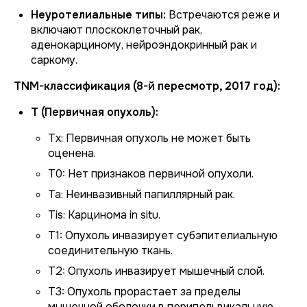
Неуротелиальные типы:
Встречаются реже и
включают плоскоклеточный рак,
аденокарциному, нейроэндокринный рак и
саркому.
TNM-классификация (8-й пересмотр, 2017 год):
T (Первичная опухоль):
Tx: Первичная опухоль не может быть
оценена.
T0: Нет признаков первичной опухоли.
Ta: Неинвазивный папиллярный рак.
Tis: Карцинома
in situ
.
T1: Опухоль инвазирует субэпителиальную
соединительную ткань.
T2: Опухоль инвазирует мышечный слой.
T3: Опухоль прорастает за пределы
мышечной оболочки в перипельвикальную