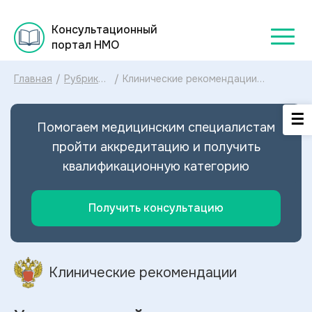
Консультационный
портал НМО
Главная
/
Рубрикатор
/
Клинические рекомендации
клинических
Уротелиальный рак верхних
рекомендаций
мочевыводящих путей МКБ-10:
2025
диагностика и лечение
Помогаем медицинским специалистам
Уротелиального рака верхних
мочевыводящих путей 2023
пройти аккредитацию и получить
квалификационную категорию
Получить консультацию
Клинические рекомендации