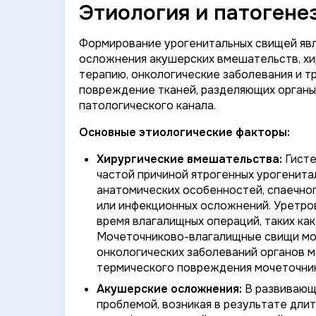
Этиология и патогене
Формирование урогенитальных свищей явл
осложнения акушерских вмешательств, хир
терапию, онкологические заболевания и т
повреждение тканей, разделяющих орган
патологического канала.
Основные этиологические факторы:
Хирургические вмешательства:
Гисте
частой причиной ятрогенных урогенита
анатомических особенностей, спаечно
или инфекционных осложнений. Уретро
время влагалищных операций, таких как
Мочеточниково-влагалищные свищи мог
онкологических заболеваний органов ма
термического повреждения мочеточник
Акушерские осложнения:
В развивающ
проблемой, возникая в результате дли