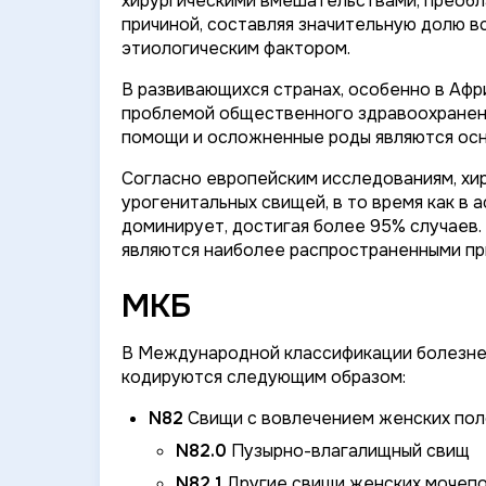
хирургическими вмешательствами, преобл
причиной, составляя значительную долю в
этиологическим фактором.
В развивающихся странах, особенно в Афр
проблемой общественного здравоохранен
помощи и осложненные роды являются осн
Согласно европейским исследованиям, хи
урогенитальных свищей, в то время как в
доминирует, достигая более 95% случаев.
являются наиболее распространенными пр
МКБ
В Международной классификации болезней
кодируются следующим образом:
N82
Свищи с вовлечением женских пол
N82.0
Пузырно-влагалищный свищ
N82.1
Другие свищи женских мочепо