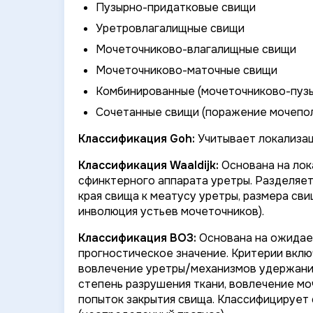
Пузырно-придатковые свищи
Уретровлагалищные свищи
Мочеточниково-влагалищные свищи
Мочеточниково-маточные свищи
Комбинированные (мочеточниково-пуз
Сочетанные свищи (поражение мочепол
Классификация Goh:
Учитывает локализац
Классификация Waaldijk:
Основана на лок
сфинктерного аппарата уретры. Разделяет
края свища к меатусу уретры, размера сви
инволюция устьев мочеточников).
Классификация ВОЗ:
Основана на ожидае
прогностическое значение. Критерии вклю
вовлечение уретры/механизмов удержания
степень разрушения ткани, вовлечение м
попыток закрытия свища. Классифицирует с