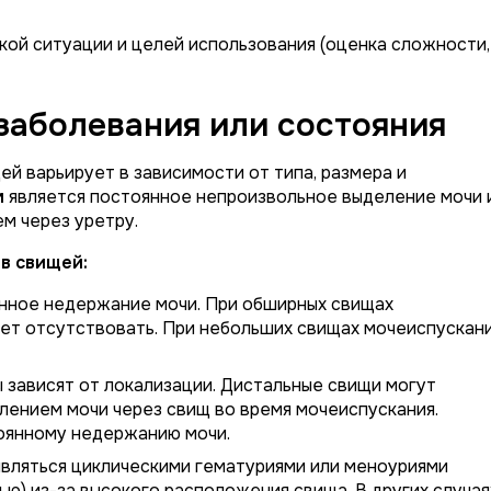
кой ситуации и целей использования (оценка сложности,
заболевания или состояния
ей варьирует в зависимости от типа, размера и
м
является постоянное непроизвольное выделение мочи 
м через уретру.
в свищей:
ное недержание мочи. При обширных свищах
т отсутствовать. При небольших свищах мочеиспускан
зависят от локализации. Дистальные свищи могут
лением мочи через свищ во время мочеиспускания.
оянному недержанию мочи.
вляться циклическими гематуриями или меноуриями
ью) из-за высокого расположения свища. В других случая