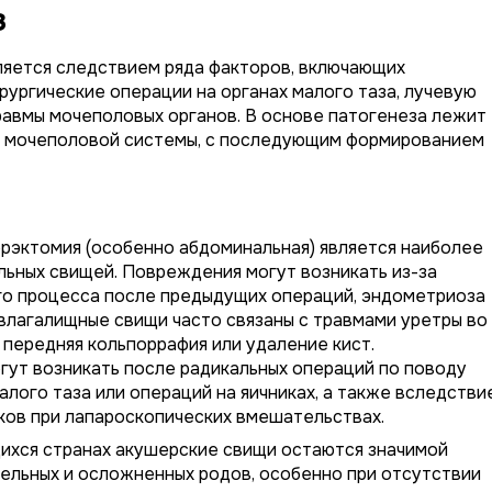
з
яется следствием ряда факторов, включающих
ургические операции на органах малого таза, лучевую
равмы мочеполовых органов. В основе патогенеза лежит
ы мочеполовой системы, с последующим формированием
рэктомия (особенно абдоминальная) является наиболее
льных свищей. Повреждения могут возникать из-за
го процесса после предыдущих операций, эндометриоза
влагалищные свищи часто связаны с травмами уретры во
 передняя кольпоррафия или удаление кист.
ут возникать после радикальных операций по поводу
лого таза или операций на яичниках, а также вследстви
ов при лапароскопических вмешательствах.
ихся странах акушерские свищи остаются значимой
тельных и осложненных родов, особенно при отсутствии