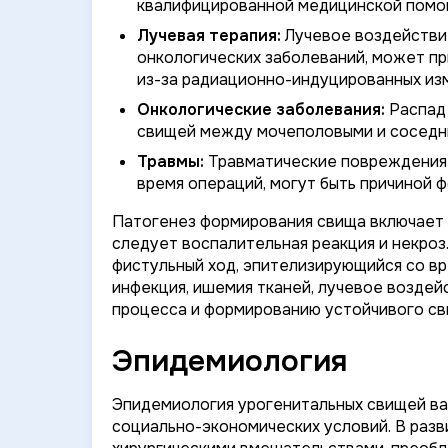
квалифицированной медицинской помо
Лучевая терапия:
Лучевое воздействие
онкологических заболеваний, может п
из-за радиационно-индуцированных изм
Онкологические заболевания:
Распад 
свищей между мочеполовыми и соседн
Травмы:
Травматические повреждения о
время операций, могут быть причиной 
Патогенез формирования свища включает 
следует воспалительная реакция и некроз
фистульный ход, эпителизирующийся со в
инфекция, ишемия тканей, лучевое воздей
процесса и формированию устойчивого св
Эпидемиология
Эпидемиология урогенитальных свищей вар
социально-экономических условий. В разви