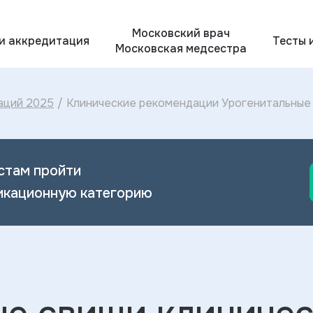
Московский врач
 и аккредитация
Тесты 
Московская медсестра
аций 2025
/
Клинические рекомендации Урогенитальные 
Урогенитальных свищей 2024
стам пройти
икационную категорию