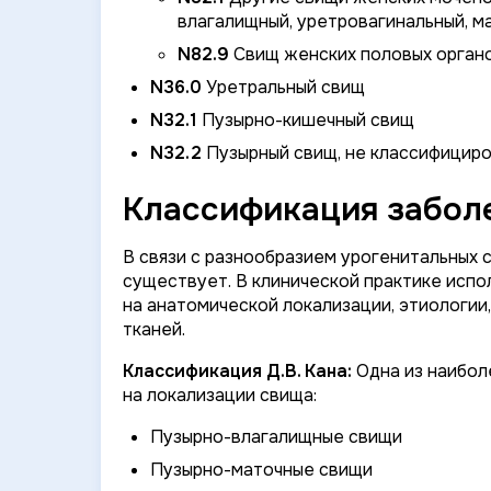
влагалищный, уретровагинальный, 
N82.9
Свищ женских половых орган
N36.0
Уретральный свищ
N32.1
Пузырно-кишечный свищ
N32.2
Пузырный свищ, не классифициро
Классификация заболе
В связи с разнообразием урогенитальных 
существует. В клинической практике испо
на анатомической локализации, этиологии
тканей.
Классификация Д.В. Кана:
Одна из наибол
на локализации свища:
Пузырно-влагалищные свищи
Пузырно-маточные свищи