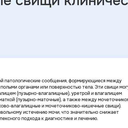
ые свищи клиниче
ой патологические сообщения, формирующиеся между
полыми органами или поверхностью тела. Эти свищи мог
алищем (пузырно-влагалищные), уретрой и влагалищем
маткой (пузырно-маточные), а также между мочеточнико
ково-влагалищные и мочеточниково-кишечные свищи).
звольному истечению мочи, что значительно снижает
лексного подхода к диагностике и лечению.