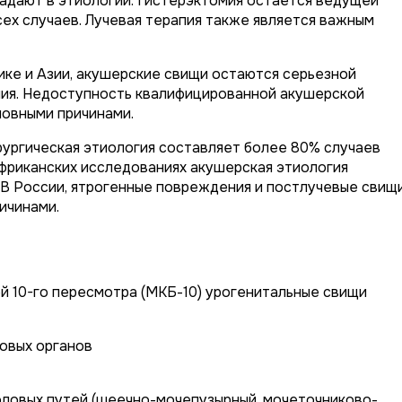
адают в этиологии. Гистерэктомия остается ведущей
сех случаев. Лучевая терапия также является важным
ике и Азии, акушерские свищи остаются серьезной
ия. Недоступность квалифицированной акушерской
овными причинами.
рургическая этиология составляет более 80% случаев
 африканских исследованиях акушерская этиология
 В России, ятрогенные повреждения и постлучевые свищ
ичинами.
 10-го пересмотра (МКБ-10) урогенитальные свищи
овых органов
ловых путей (шеечно-мочепузырный, мочеточниково-