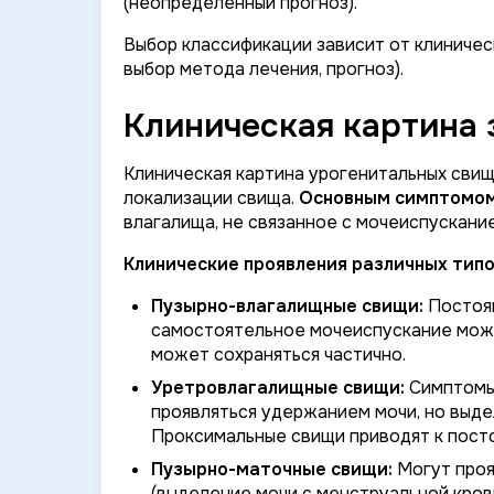
(неопределенный прогноз).
Выбор классификации зависит от клиничес
выбор метода лечения, прогноз).
Клиническая картина 
Клиническая картина урогенитальных свищ
локализации свища.
Основным симптомо
влагалища, не связанное с мочеиспускание
Клинические проявления различных типо
Пузырно-влагалищные свищи:
Постоян
самостоятельное мочеиспускание може
может сохраняться частично.
Уретровлагалищные свищи:
Симптомы 
проявляться удержанием мочи, но выде
Проксимальные свищи приводят к пост
Пузырно-маточные свищи:
Могут проя
(выделение мочи с менструальной кров