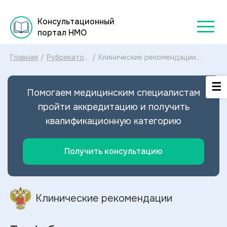
Консультационный
портал НМО
Главная
/
Рубрикатор
/
Клинические рекомендации
клинических
Трофобластические опухоли
рекомендаций
МКБ-10: диагностика и лечение
2025
Трофобластических опухолей
Помогаем медицинским специалистам
2020
пройти аккредитацию и получить
квалификационную категорию
Получить консультацию
Клинические рекомендации