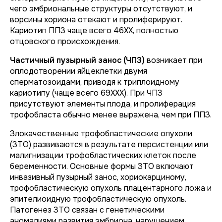
чего эмбриональные структуры отсутствуют, и
ворсины хориона отекают и пролиферируют.
Кариотип ППЗ чаще всего 46XX, полностью
отцовского происхождения.
Частичный пузырный занос (ЧПЗ)
возникает при
оплодотворении яйцеклетки двумя
сперматозоидами, приводя к триплоидному
кариотипу (чаще всего 69ХХХ). При ЧПЗ
присутствуют элементы плода, и пролиферация
трофобласта обычно менее выражена, чем при ППЗ.
Злокачественные трофобластические опухоли
(ЗТО) развиваются в результате персистенции или
малигнизации трофобластических клеток после
беременности. Основные формы ЗТО включают
инвазивный пузырный занос, хориокарциному,
трофобластическую опухоль плацентарного ложа и
эпителиоидную трофобластическую опухоль.
Патогенез ЗТО связан с генетическими
аномалиями развития эмбриона, нарушением