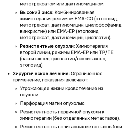
метотрексатом или дактиномицином.
Высокий риск:
Комбинированная
химиотерапия режимом EMA-CO (этопозид,
метотрексат, дактиномицин, циклофосфамид,
винкристин) или EMA-EP (этопозид,
метотрексат, дактиномицин, цисплатин).
Резистентные опухоли:
Химиотерапия
второй линии, режимы EMA-EP или TP/TE
(паклитаксел, цисплатин/паклитаксел,
этопозид).
Хирургическое лечение:
Ограниченное
применение, показания включают:
Угрожающее жизни кровотечение из
опухоли.
Перфорация матки опухолью.
Резистентность первичной опухоли к
химиотерапии (без отдаленных метастазов).
Резистентность солитарных метастазов (при