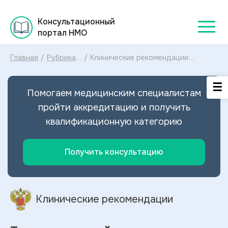
Консультационный
портал НМО
Главная
/
Рубрикатор
/
Клинические рекомендации
клинических
Токсическое действие метанола и
рекомендаций
этиленгликоля МКБ-10:
2025
диагностика и лечение
Помогаем медицинским специалистам
Токсического действия метанола и
этиленгликоля 2024
пройти аккредитацию и получить
квалификационную категорию
Получить консультацию
Клинические рекомендации