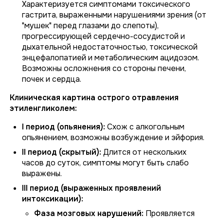
Характеризуется симптомами токсического
гастрита, выраженными нарушениями зрения (от
"мушек" перед глазами до слепоты),
прогрессирующей сердечно-сосудистой и
дыхательной недостаточностью, токсической
энцефалопатией и метаболическим ацидозом.
Возможны осложнения со стороны печени,
почек и сердца.
Клиническая картина острого отравления
этиленгликолем:
I период (опьянения):
Схож с алкогольным
опьянением, возможны возбуждение и эйфория.
II период (скрытый):
Длится от нескольких
часов до суток, симптомы могут быть слабо
выражены.
III период (выраженных проявлений
интоксикации):
Фаза мозговых нарушений:
Проявляется