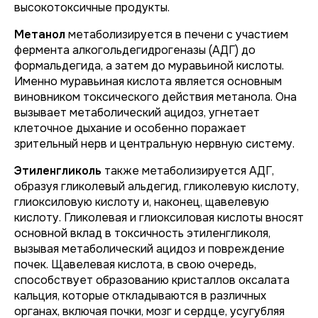
высокотоксичные продукты.
Метанол
метаболизируется в печени с участием
фермента алкогольдегидрогеназы (АДГ) до
формальдегида, а затем до муравьиной кислоты.
Именно муравьиная кислота является основным
виновником токсического действия метанола. Она
вызывает метаболический ацидоз, угнетает
клеточное дыхание и особенно поражает
зрительный нерв и центральную нервную систему.
Этиленгликоль
также метаболизируется АДГ,
образуя гликолевый альдегид, гликолевую кислоту,
глиоксиловую кислоту и, наконец, щавелевую
кислоту. Гликолевая и глиоксиловая кислоты вносят
основной вклад в токсичность этиленгликоля,
вызывая метаболический ацидоз и повреждение
почек. Щавелевая кислота, в свою очередь,
способствует образованию кристаллов оксалата
кальция, которые откладываются в различных
органах, включая почки, мозг и сердце, усугубляя