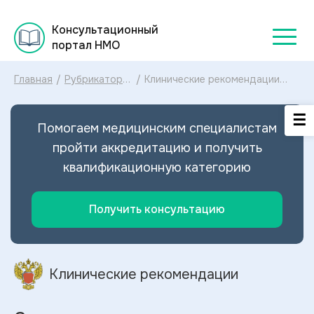
Консультационный
портал НМО
Главная
/
Рубрикатор
/
Клинические рекомендации
клинических
Стриктура уретры МКБ-10:
рекомендаций
диагностика и лечение
2025
Стриктуры уретры 2024
Помогаем медицинским специалистам
пройти аккредитацию и получить
квалификационную категорию
Получить консультацию
Клинические рекомендации