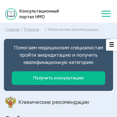
Консультационный
портал НМО
Главная
/
Рубрикатор
/
Клинические рекомендации
клинических
Стабильная ишемическая болезнь
рекомендаций
сердца МКБ-10: диагностика и
2025
лечение Стабильной ишемической
Помогаем медицинским специалистам
болезни сердца 2024
пройти аккредитацию и получить
квалификационную категорию
Получить консультацию
Клинические рекомендации