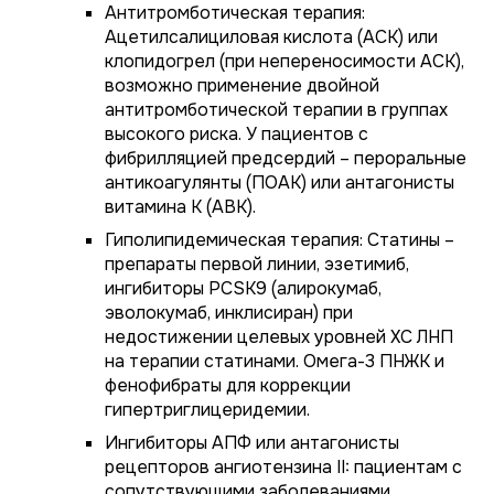
Антитромботическая терапия:
Ацетилсалициловая кислота (АСК) или
клопидогрел (при непереносимости АСК),
возможно применение двойной
антитромботической терапии в группах
высокого риска. У пациентов с
фибрилляцией предсердий – пероральные
антикоагулянты (ПОАК) или антагонисты
витамина К (АВК).
Гиполипидемическая терапия: Статины –
препараты первой линии, эзетимиб,
ингибиторы PCSK9 (алирокумаб,
эволокумаб, инклисиран) при
недостижении целевых уровней ХС ЛНП
на терапии статинами. Омега-3 ПНЖК и
фенофибраты для коррекции
гипертриглицеридемии.
Ингибиторы АПФ или антагонисты
рецепторов ангиотензина II: пациентам с
сопутствующими заболеваниями